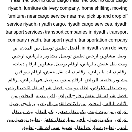
near me
،
door to door cargo near me
،
door to door cargo
–
riyadh
،
furniture delivery company
،
home shifting
،
moving
توصيل
furniture
،
near cargo service near me
،
pick up and drop off
service riyadh
،
riyadh cargo
،
riyadh cargo services
،
riyadh
المشاوير
transport services
،
transport companies in riyadh
،
transport
company riyadh
،
transport riyadh
،
transportation company
نقل
van delivery
،
in riyadh
،
أفضل تطبيق توصيل بين المدن
،
ابي
اوصل مشاوير
،
ارخص تطبيق توصيل مشاوير بالرياض
،
ارخص
البضائع
ونيت نقل عفش بالرياض
،
ارقام توصيل مشاوير
،
ارقام دينات
،
الأغراض
ارقام دينات بالرياض
،
ارقام دينات نقل عفش
،
ارقام سواقين
مشاوير خاصة بالرياض
،
ارقام مندوب توصيل في الرياض
،
ارقام
داخل
ونيت لنقل الاغراض
،
اطلب ونيت
،
افضل شركة نقل اثاث بالرياض
،
افضل شركة نقل عفش خارج الرياض
،
اقرب دينه
،
التخلص من
و
الأثاث التالف
،
التخلص من الاثاث القديم بالرياض
،
برنامج توصيل
اغراض من بيت لبيت
،
بكب نقل صغير
،
بكم للنقل
،
بيك اب نقل
خارج
اغراض
،
بيكب توصيل
،
تأجير سيارة نقل عفش
،
تطبيق توصيل بين
الرياض
المدن
،
تطبيق سيارات النقل
،
تطبيق سيارات نقل
،
تطبيق