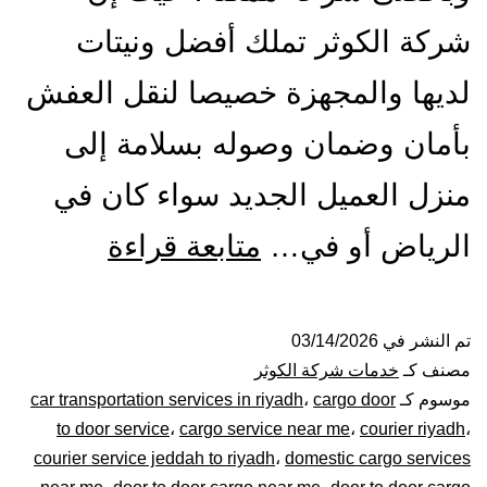
شركة الكوثر تملك أفضل ونيتات
لديها والمجهزة خصيصا لنقل العفش
بأمان وضمان وصوله بسلامة إلى
منزل العميل الجديد سواء كان في
ونيت
الرياض أو في…
متابعة قراءة
نقل
عفش
تم النشر في
03/14/2026
مصنف كـ
خدمات شركة الكوثر
بالرياض|
موسوم كـ
cargo door
،
car transportation services in riyadh
to door service
،
cargo service near me
،
courier riyadh
،
0448020
courier service jeddah to riyadh
،
domestic cargo services