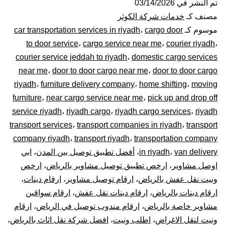
عفش
تم النشر في
03/14/2026
مصنف كـ
خدمات شركة الكوثر
بالرياض|
موسوم كـ
cargo door
،
car transportation services in riyadh
to door service
،
cargo service near me
،
courier riyadh
،
0448020
courier service jeddah to riyadh
،
domestic cargo services
near me
،
door to door cargo near me
،
door to door cargo
–
riyadh
،
furniture delivery company
،
home shifting
،
moving
توصيل
furniture
،
near cargo service near me
،
pick up and drop off
service riyadh
،
riyadh cargo
،
riyadh cargo services
،
riyadh
المشاوير
transport services
،
transport companies in riyadh
،
transport
company riyadh
،
transport riyadh
،
transportation company
نقل
van delivery
،
in riyadh
،
أفضل تطبيق توصيل بين المدن
،
ابي
اوصل مشاوير
،
ارخص تطبيق توصيل مشاوير بالرياض
،
ارخص
البضائع
ونيت نقل عفش بالرياض
،
ارقام توصيل مشاوير
،
ارقام دينات
،
الأغراض
ارقام دينات بالرياض
،
ارقام دينات نقل عفش
،
ارقام سواقين
مشاوير خاصة بالرياض
،
ارقام مندوب توصيل في الرياض
،
ارقام
داخل
ونيت لنقل الاغراض
،
اطلب ونيت
،
افضل شركة نقل اثاث بالرياض
،