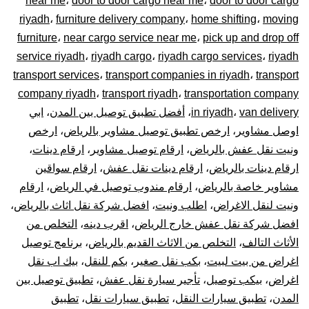
near me
،
door to door cargo near me
،
door to door cargo
–
riyadh
،
furniture delivery company
،
home shifting
،
moving
توصيل
furniture
،
near cargo service near me
،
pick up and drop off
service riyadh
،
riyadh cargo
،
riyadh cargo services
،
riyadh
المشاوير
transport services
،
transport companies in riyadh
،
transport
company riyadh
،
transport riyadh
،
transportation company
نقل
van delivery
،
in riyadh
،
أفضل تطبيق توصيل بين المدن
،
ابي
اوصل مشاوير
،
ارخص تطبيق توصيل مشاوير بالرياض
،
ارخص
البضائع
ونيت نقل عفش بالرياض
،
ارقام توصيل مشاوير
،
ارقام دينات
،
الأغراض
ارقام دينات بالرياض
،
ارقام دينات نقل عفش
،
ارقام سواقين
مشاوير خاصة بالرياض
،
ارقام مندوب توصيل في الرياض
،
ارقام
داخل
ونيت لنقل الاغراض
،
اطلب ونيت
،
افضل شركة نقل اثاث بالرياض
،
افضل شركة نقل عفش خارج الرياض
،
اقرب دينه
،
التخلص من
و
الأثاث التالف
،
التخلص من الاثاث القديم بالرياض
،
برنامج توصيل
اغراض من بيت لبيت
،
بكب نقل صغير
،
بكم للنقل
،
بيك اب نقل
خارج
اغراض
،
بيكب توصيل
،
تأجير سيارة نقل عفش
،
تطبيق توصيل بين
الرياض
المدن
،
تطبيق سيارات النقل
،
تطبيق سيارات نقل
،
تطبيق