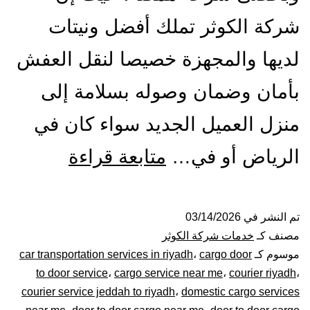
شركة الكوثر تملك أفضل ونيتات
لديها والمجهزة خصيصا لنقل العفش
بأمان وضمان وصوله بسلامة إلى
منزل العميل الجديد سواء كان في
ونيت
الرياض أو في…
متابعة قراءة
نقل
عفش
تم النشر في
03/14/2026
مصنف كـ
خدمات شركة الكوثر
بالرياض|
موسوم كـ
cargo door
،
car transportation services in riyadh
to door service
،
cargo service near me
،
courier riyadh
،
0448020
courier service jeddah to riyadh
،
domestic cargo services