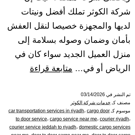
شركة الكوثر تملك أفضل ونيتات
لديها والمجهزة خصيصا لنقل العفش
بأمان وضمان وصوله بسلامة إلى
منزل العميل الجديد سواء كان في
ونيت
الرياض أو في…
متابعة قراءة
نقل
عفش
تم النشر في
03/14/2026
مصنف كـ
خدمات شركة الكوثر
بالرياض|
موسوم كـ
cargo door
،
car transportation services in riyadh
to door service
،
cargo service near me
،
courier riyadh
،
0448020
courier service jeddah to riyadh
،
domestic cargo services