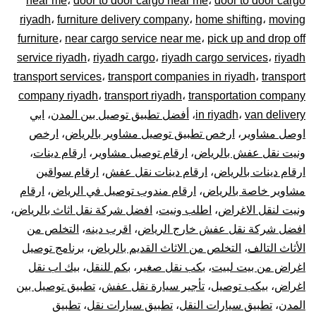
near me
،
door to door cargo near me
،
door to door cargo
–
riyadh
،
furniture delivery company
،
home shifting
،
moving
توصيل
furniture
،
near cargo service near me
،
pick up and drop off
service riyadh
،
riyadh cargo
،
riyadh cargo services
،
riyadh
المشاوير
transport services
،
transport companies in riyadh
،
transport
company riyadh
،
transport riyadh
،
transportation company
نقل
van delivery
،
in riyadh
،
أفضل تطبيق توصيل بين المدن
،
ابي
اوصل مشاوير
،
ارخص تطبيق توصيل مشاوير بالرياض
،
ارخص
البضائع
ونيت نقل عفش بالرياض
،
ارقام توصيل مشاوير
،
ارقام دينات
،
الأغراض
ارقام دينات بالرياض
،
ارقام دينات نقل عفش
،
ارقام سواقين
مشاوير خاصة بالرياض
،
ارقام مندوب توصيل في الرياض
،
ارقام
داخل
ونيت لنقل الاغراض
،
اطلب ونيت
،
افضل شركة نقل اثاث بالرياض
،
افضل شركة نقل عفش خارج الرياض
،
اقرب دينه
،
التخلص من
و
الأثاث التالف
،
التخلص من الاثاث القديم بالرياض
،
برنامج توصيل
اغراض من بيت لبيت
،
بكب نقل صغير
،
بكم للنقل
،
بيك اب نقل
خارج
اغراض
،
بيكب توصيل
،
تأجير سيارة نقل عفش
،
تطبيق توصيل بين
الرياض
المدن
،
تطبيق سيارات النقل
،
تطبيق سيارات نقل
،
تطبيق