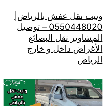
ونيت نقل عفش بالرياض|
0550448020 – توصيل
المشاوير نقل البضائع
الأغراض داخل و خارج
الرياض