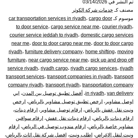
عفش
تم النشر في
03/14/2026
مصنف كـ
خدمات شركة الكوثر
بالرياض|
موسوم كـ
cargo door
،
car transportation services in riyadh
to door service
،
cargo service near me
،
courier riyadh
،
0448020
courier service jeddah to riyadh
،
domestic cargo services
near me
،
door to door cargo near me
،
door to door cargo
–
riyadh
،
furniture delivery company
،
home shifting
،
moving
توصيل
furniture
،
near cargo service near me
،
pick up and drop off
service riyadh
،
riyadh cargo
،
riyadh cargo services
،
riyadh
المشاوير
transport services
،
transport companies in riyadh
،
transport
company riyadh
،
transport riyadh
،
transportation company
نقل
van delivery
،
in riyadh
،
أفضل تطبيق توصيل بين المدن
،
ابي
اوصل مشاوير
،
ارخص تطبيق توصيل مشاوير بالرياض
،
ارخص
البضائع
ونيت نقل عفش بالرياض
،
ارقام توصيل مشاوير
،
ارقام دينات
،
الأغراض
ارقام دينات بالرياض
،
ارقام دينات نقل عفش
،
ارقام سواقين
مشاوير خاصة بالرياض
،
ارقام مندوب توصيل في الرياض
،
ارقام
داخل
ونيت لنقل الاغراض
،
اطلب ونيت
،
افضل شركة نقل اثاث بالرياض
،