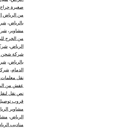
صغيرة حراج
من الرياض ا
بالرياض
،
شرك
مشاوير
،
شرك
من الخرج لل
الرياض
،
شركة
شركة شحن من
بالرياض
،
شرك
الدمام
،
شركة
نقل معلمات 
عفش من الري
نص نقل لنقل
قروب توصيل 
مشاوير الري
الرياض
،
مشاو
مناديب الري