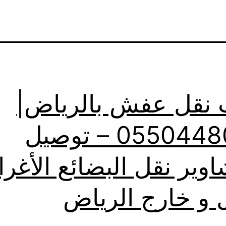
 نقل عفش بالرياض|
0550448020 – توصيل
اوير نقل البضائع الأغر
 و خارج الرياض