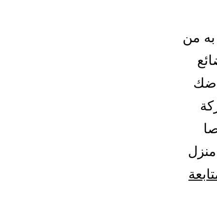
به من
ائع
اضك
كة
صا
منزل
تابعة