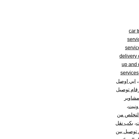
car 
servi
servi
delivery
up and d
services
،
ابي اوصل
قام توصيل
مشاوير
ونيت
،
لتخلص من
ت
،
بكب نقل
 توصيل بين