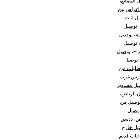
 البضائع
،
اغراض بين
ل اثاث
،
،
توصيل
ام
،
توصيل
،
توصيل
اج
،
توصيل
توصيل
طلبات من
ارس غرب
يل مشاوير
 الرياض
،
وصيل من
توصيل
ض
،
ددسن
صيل خارج
اثاث قديم