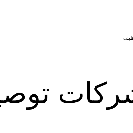
ظيف
ركات توصي