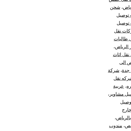
ياض
،
شحن
توصيل
توصيل
ات نقل
 طالبات
الرياض
،
نقل اثاث
 الى
جدة
،
شركة
ركه نقل
ه
،
عربية
يل مشاوير
،
وصيل
ارج
الرياض
،
يص
،
مندوب