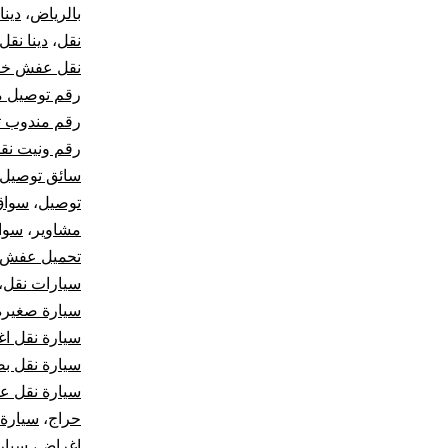
بالرياض
،
دينا
نقل
،
دينا نقل
نقل عفش خار
رقم توصيل م
رقم مندوب ت
رقم ونيت نق
سائق توصيل
توصيل
،
سواق
مشاوير
،
سوا
تحميل عفش
سيارات نقل
،
سيارة صغيرة 
سيارة نقل ا
سيارة نقل بض
سيارة نقل 
حراج
،
سيارة
اغراض
،
سيار