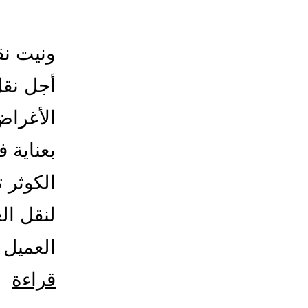
ونيت نق
أجل نقل
الأغراض
بعناية 
الكوثر 
لنقل ال
العميل 
ون
قراءة