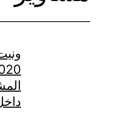
ونيت
المش
داخل