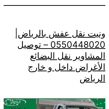
ونيت نقل عفش بالرياض|
0550448020 – توصيل
المشاوير نقل البضائع
الأغراض داخل و خارج
الرياض