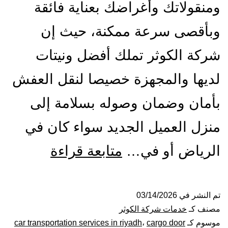
ومنقولاتك وأغراضك بعناية فائقة
وبأقصى سرعة ممكنة، حيث إن
شركة الكوثر تملك أفضل ونيتات
لديها والمجهزة خصيصا لنقل العفش
بأمان وضمان وصوله بسلامة إلى
منزل العميل الجديد سواء كان في
ونيت
الرياض أو في…
متابعة قراءة
نقل
عفش
تم النشر في
03/14/2026
مصنف كـ
خدمات شركة الكوثر
بالرياض|
موسوم كـ
cargo door
،
car transportation services in riyadh