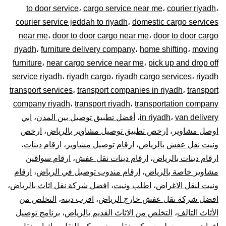
to door service
،
cargo service near me
،
courier riyadh
،
0448020
courier service jeddah to riyadh
،
domestic cargo services
near me
،
door to door cargo near me
،
door to door cargo
–
riyadh
،
furniture delivery company
،
home shifting
،
moving
توصيل
furniture
،
near cargo service near me
،
pick up and drop off
service riyadh
،
riyadh cargo
،
riyadh cargo services
،
riyadh
المشاوير
transport services
،
transport companies in riyadh
،
transport
company riyadh
،
transport riyadh
،
transportation company
نقل
van delivery
،
in riyadh
،
أفضل تطبيق توصيل بين المدن
،
ابي
اوصل مشاوير
،
ارخص تطبيق توصيل مشاوير بالرياض
،
ارخص
البضائع
ونيت نقل عفش بالرياض
،
ارقام توصيل مشاوير
،
ارقام دينات
،
الأغراض
ارقام دينات بالرياض
،
ارقام دينات نقل عفش
،
ارقام سواقين
مشاوير خاصة بالرياض
،
ارقام مندوب توصيل في الرياض
،
ارقام
داخل
ونيت لنقل الاغراض
،
اطلب ونيت
،
افضل شركة نقل اثاث بالرياض
،
افضل شركة نقل عفش خارج الرياض
،
اقرب دينه
،
التخلص من
و
الأثاث التالف
،
التخلص من الاثاث القديم بالرياض
،
برنامج توصيل