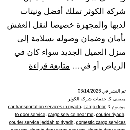
شركة الكوثر تملك أفضل ونيتات
لديها والمجهزة خصيصا لنقل العفش
بأمان وضمان وصوله بسلامة إلى
منزل العميل الجديد سواء كان في
ونيت
الرياض أو في…
متابعة قراءة
نقل
عفش
تم النشر في
03/14/2026
مصنف كـ
خدمات شركة الكوثر
بالرياض|
موسوم كـ
cargo door
،
car transportation services in riyadh
to door service
،
cargo service near me
،
courier riyadh
،
0448020
courier service jeddah to riyadh
،
domestic cargo services