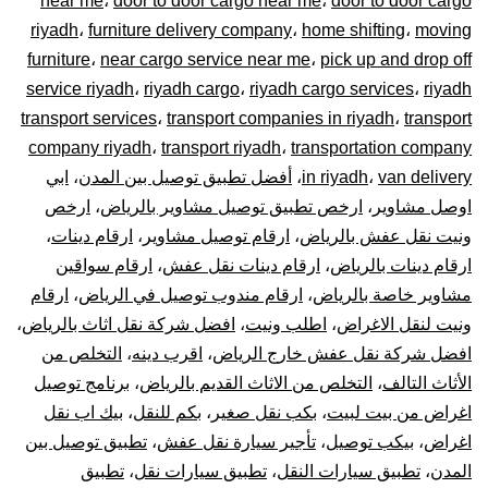
near me
،
door to door cargo near me
،
door to door cargo
–
riyadh
،
furniture delivery company
،
home shifting
،
moving
توصيل
furniture
،
near cargo service near me
،
pick up and drop off
service riyadh
،
riyadh cargo
،
riyadh cargo services
،
riyadh
المشاوير
transport services
،
transport companies in riyadh
،
transport
company riyadh
،
transport riyadh
،
transportation company
نقل
van delivery
،
in riyadh
،
أفضل تطبيق توصيل بين المدن
،
ابي
اوصل مشاوير
،
ارخص تطبيق توصيل مشاوير بالرياض
،
ارخص
البضائع
ونيت نقل عفش بالرياض
،
ارقام توصيل مشاوير
،
ارقام دينات
،
الأغراض
ارقام دينات بالرياض
،
ارقام دينات نقل عفش
،
ارقام سواقين
مشاوير خاصة بالرياض
،
ارقام مندوب توصيل في الرياض
،
ارقام
داخل
ونيت لنقل الاغراض
،
اطلب ونيت
،
افضل شركة نقل اثاث بالرياض
،
افضل شركة نقل عفش خارج الرياض
،
اقرب دينه
،
التخلص من
و
الأثاث التالف
،
التخلص من الاثاث القديم بالرياض
،
برنامج توصيل
اغراض من بيت لبيت
،
بكب نقل صغير
،
بكم للنقل
،
بيك اب نقل
خارج
اغراض
،
بيكب توصيل
،
تأجير سيارة نقل عفش
،
تطبيق توصيل بين
الرياض
المدن
،
تطبيق سيارات النقل
،
تطبيق سيارات نقل
،
تطبيق