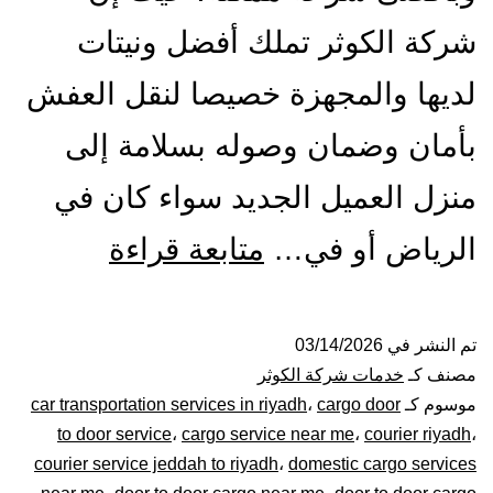
شركة الكوثر تملك أفضل ونيتات
لديها والمجهزة خصيصا لنقل العفش
بأمان وضمان وصوله بسلامة إلى
منزل العميل الجديد سواء كان في
ونيت
الرياض أو في…
متابعة قراءة
نقل
عفش
تم النشر في
03/14/2026
مصنف كـ
خدمات شركة الكوثر
بالرياض|
موسوم كـ
cargo door
،
car transportation services in riyadh
to door service
،
cargo service near me
،
courier riyadh
،
0448020
courier service jeddah to riyadh
،
domestic cargo services