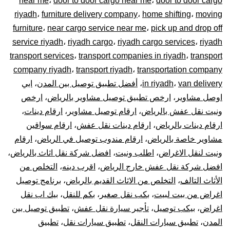
near me
،
door to door cargo near me
،
door to door cargo
–
riyadh
،
furniture delivery company
،
home shifting
،
moving
توصيل
furniture
،
near cargo service near me
،
pick up and drop off
service riyadh
،
riyadh cargo
،
riyadh cargo services
،
riyadh
المشاوير
transport services
،
transport companies in riyadh
،
transport
company riyadh
،
transport riyadh
،
transportation company
نقل
van delivery
،
in riyadh
،
أفضل تطبيق توصيل بين المدن
،
ابي
اوصل مشاوير
،
ارخص تطبيق توصيل مشاوير بالرياض
،
ارخص
البضائع
ونيت نقل عفش بالرياض
،
ارقام توصيل مشاوير
،
ارقام دينات
،
الأغراض
ارقام دينات بالرياض
،
ارقام دينات نقل عفش
،
ارقام سواقين
مشاوير خاصة بالرياض
،
ارقام مندوب توصيل في الرياض
،
ارقام
داخل
ونيت لنقل الاغراض
،
اطلب ونيت
،
افضل شركة نقل اثاث بالرياض
،
افضل شركة نقل عفش خارج الرياض
،
اقرب دينه
،
التخلص من
و
الأثاث التالف
،
التخلص من الاثاث القديم بالرياض
،
برنامج توصيل
اغراض من بيت لبيت
،
بكب نقل صغير
،
بكم للنقل
،
بيك اب نقل
خارج
اغراض
،
بيكب توصيل
،
تأجير سيارة نقل عفش
،
تطبيق توصيل بين
الرياض
المدن
،
تطبيق سيارات النقل
،
تطبيق سيارات نقل
،
تطبيق