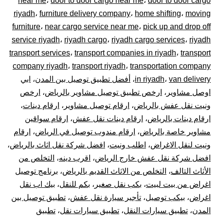
near me
،
door to door cargo near me
،
door to door cargo
–
riyadh
،
furniture delivery company
،
home shifting
،
moving
توصيل
furniture
،
near cargo service near me
،
pick up and drop off
service riyadh
،
riyadh cargo
،
riyadh cargo services
،
riyadh
المشاوير
transport services
،
transport companies in riyadh
،
transport
company riyadh
،
transport riyadh
،
transportation company
نقل
van delivery
،
in riyadh
،
أفضل تطبيق توصيل بين المدن
،
ابي
اوصل مشاوير
،
ارخص تطبيق توصيل مشاوير بالرياض
،
ارخص
البضائع
ونيت نقل عفش بالرياض
،
ارقام توصيل مشاوير
،
ارقام دينات
،
الأغراض
ارقام دينات بالرياض
،
ارقام دينات نقل عفش
،
ارقام سواقين
مشاوير خاصة بالرياض
،
ارقام مندوب توصيل في الرياض
،
ارقام
داخل
ونيت لنقل الاغراض
،
اطلب ونيت
،
افضل شركة نقل اثاث بالرياض
،
افضل شركة نقل عفش خارج الرياض
،
اقرب دينه
،
التخلص من
و
الأثاث التالف
،
التخلص من الاثاث القديم بالرياض
،
برنامج توصيل
اغراض من بيت لبيت
،
بكب نقل صغير
،
بكم للنقل
،
بيك اب نقل
خارج
اغراض
،
بيكب توصيل
،
تأجير سيارة نقل عفش
،
تطبيق توصيل بين
الرياض
المدن
،
تطبيق سيارات النقل
،
تطبيق سيارات نقل
،
تطبيق