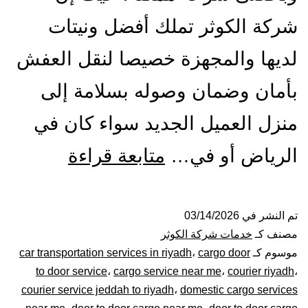
شركة الكوثر تملك أفضل ونيتات
لديها والمجهزة خصيصا لنقل العفش
بأمان وضمان وصوله بسلامة إلى
منزل العميل الجديد سواء كان في
ونيت
الرياض أو في…
متابعة قراءة
نقل
عفش
تم النشر في
03/14/2026
مصنف كـ
خدمات شركة الكوثر
بالرياض|
موسوم كـ
cargo door
،
car transportation services in riyadh
to door service
،
cargo service near me
،
courier riyadh
،
0448020
courier service jeddah to riyadh
،
domestic cargo services