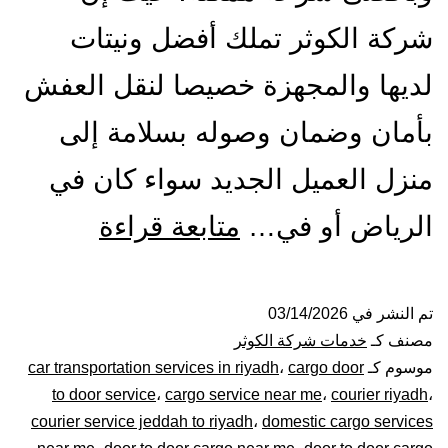
شركة الكوثر تملك أفضل ونيتات
لديها والمجهزة خصيصا لنقل العفش
بأمان وضمان وصوله بسلامة إلى
منزل العميل الجديد سواء كان في
ونيت
الرياض أو في…
متابعة قراءة
نقل
عفش
تم النشر في
03/14/2026
مصنف كـ
خدمات شركة الكوثر
بالرياض|
موسوم كـ
cargo door
،
car transportation services in riyadh
to door service
،
cargo service near me
،
courier riyadh
،
0448020
courier service jeddah to riyadh
،
domestic cargo services