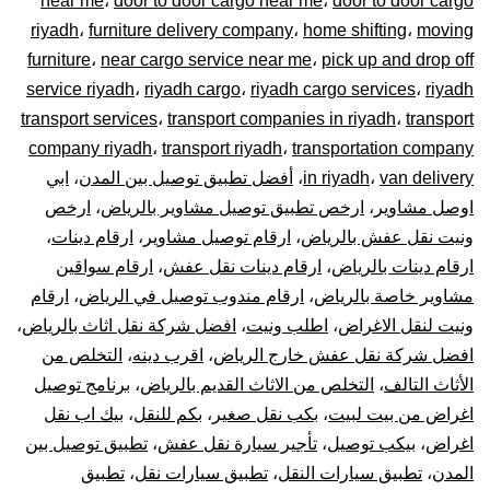
near me
،
door to door cargo near me
،
door to door cargo
–
riyadh
،
furniture delivery company
،
home shifting
،
moving
توصيل
furniture
،
near cargo service near me
،
pick up and drop off
service riyadh
،
riyadh cargo
،
riyadh cargo services
،
riyadh
المشاوير
transport services
،
transport companies in riyadh
،
transport
company riyadh
،
transport riyadh
،
transportation company
نقل
van delivery
،
in riyadh
،
أفضل تطبيق توصيل بين المدن
،
ابي
اوصل مشاوير
،
ارخص تطبيق توصيل مشاوير بالرياض
،
ارخص
البضائع
ونيت نقل عفش بالرياض
،
ارقام توصيل مشاوير
،
ارقام دينات
،
الأغراض
ارقام دينات بالرياض
،
ارقام دينات نقل عفش
،
ارقام سواقين
مشاوير خاصة بالرياض
،
ارقام مندوب توصيل في الرياض
،
ارقام
داخل
ونيت لنقل الاغراض
،
اطلب ونيت
،
افضل شركة نقل اثاث بالرياض
،
افضل شركة نقل عفش خارج الرياض
،
اقرب دينه
،
التخلص من
و
الأثاث التالف
،
التخلص من الاثاث القديم بالرياض
،
برنامج توصيل
اغراض من بيت لبيت
،
بكب نقل صغير
،
بكم للنقل
،
بيك اب نقل
خارج
اغراض
،
بيكب توصيل
،
تأجير سيارة نقل عفش
،
تطبيق توصيل بين
الرياض
المدن
،
تطبيق سيارات النقل
،
تطبيق سيارات نقل
،
تطبيق