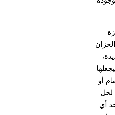
وجودة
زة
الخزان
دة،
جعلها
ام أو
 لحل
جد أي