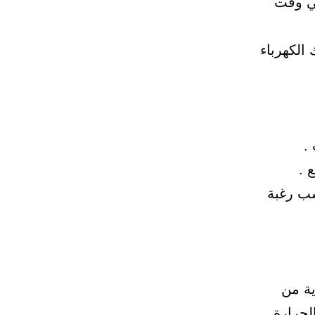
ي وقت
 الكهرباء
.
 .
ب رغبة
ية من
لحرارة.