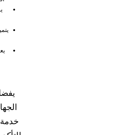
ي
يتمي
يع
يفضل
الجها
خدمة 