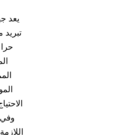
يعد ج
تبريد 
حرا 
الم
المم
المو
الاحتيا
وفي 
اللازمة