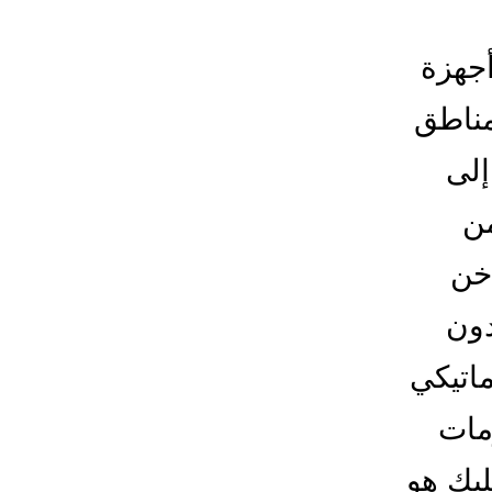
جهزة
مناطق
إلى
من
اخن
دون
ماتيكي
مات
ليك هو