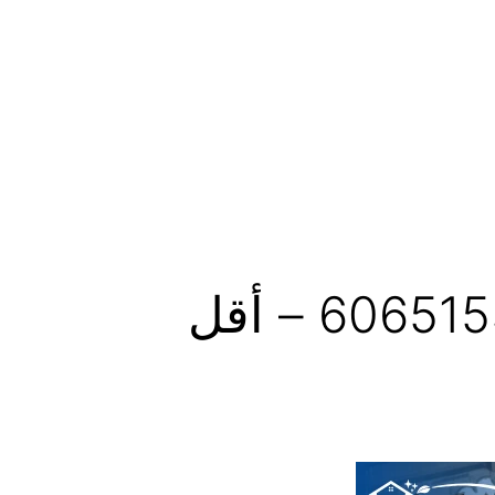
تركيب اجهزة تبريد تانكي الماء الكويت | 60651553 – أقل