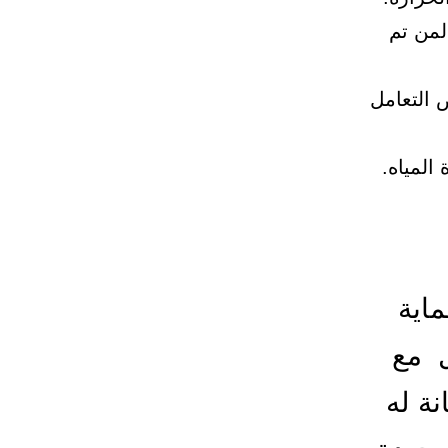
لمن تم
 التعامل
المياه.
اية
ل مع
ة له