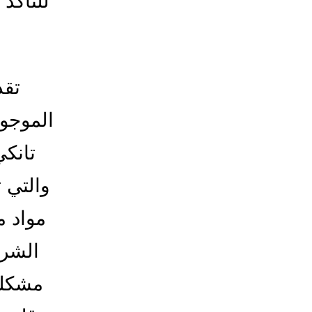
للتأكد
تق
الموجود
تانك
والتي 
مواد م
الشرب
مشكلة 