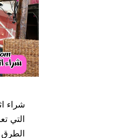
شراء اث
التي تع
الطرق و