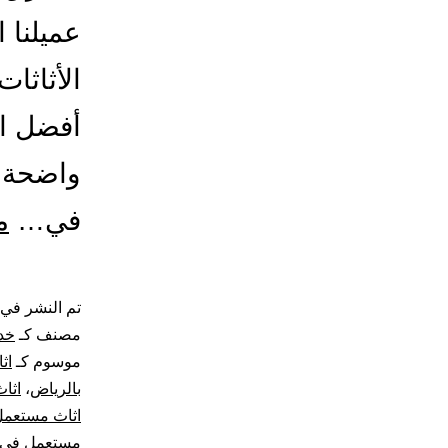
عميلنا 
الأثاثا
أفضل ال
واضحة و
في…
م
تم النشر في
مصنف كـ
خد
موسوم كـ
اث
بالرياض
،
اثا
اثاث مستعمل
مستعمل في 