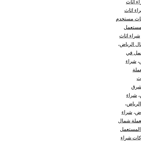
ء اثاث
اء اثاث
ثاث مستخدم
مستعمل
شراء اثاث
ل الرياض
،
عمل في
،
شراء
ملة
اث
 شرق
،
شراء
لرياض
،
اض
،
شراء
ملة شمال
 المستعمل
ات شراء