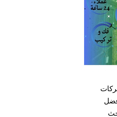
ركات
فضل
حث