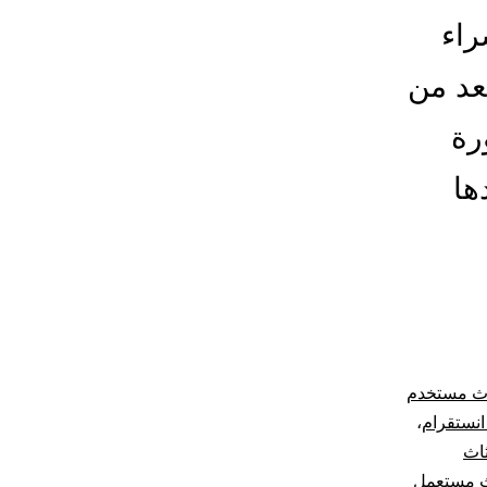
راء
تعد من
رة
ها
اث مستخدم
انستقرام
،
ثاث
ث مستعمل