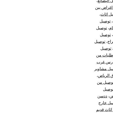
 البضائع
،
اغراض بين
ل اثاث
،
،
توصيل
ام
،
توصيل
،
توصيل
اج
،
توصيل
توصيل
طلبات من
ارس غرب
يل مشاوير
 الرياض
،
وصيل من
توصيل
ض
،
ددسن
صيل خارج
اثاث قديم