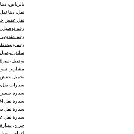
بالرياض
،
دينا
نقل
،
دينا نقل
نقل عفش خار
رقم توصيل م
رقم مندوب ت
رقم ونيت نق
سائق توصيل
توصيل
،
سواق
مشاوير
،
سوا
تحميل عفش
سيارات نقل
،
سيارة صغيرة 
سيارة نقل ا
سيارة نقل بض
سيارة نقل 
حراج
،
سيارة
اغراض
،
سيار