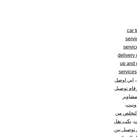
car 
servi
servi
delivery
up and d
services
،
ابي اوصل
قام توصيل
مشاوير
ونيت
،
لتخلص من
ت
،
بكب نقل
 توصيل بين