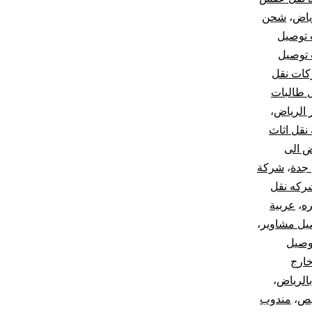
ياض
،
شحن
توصيل
توصيل
ات نقل
 طالبات
الرياض
،
نقل اثاث
 الى
جدة
،
شركة
ركه نقل
ه
،
عربية
يل مشاوير
،
وصيل
ارج
الرياض
،
يص
،
مندوب