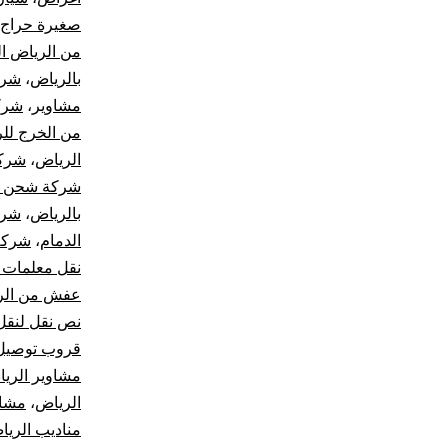
صغيرة حراج
من الرياض ا
بالرياض
،
شرك
مشاوير
،
شرك
من الخرج لل
الرياض
،
شركة
شركة شحن من
بالرياض
،
شرك
الدمام
،
شركة
نقل معلمات 
عفش من الري
نص نقل لنقل
قروب توصيل 
مشاوير الري
الرياض
،
مشاو
مناديب الري