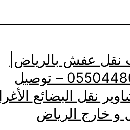
 نقل عفش بالرياض|
0550448020 – توصيل
اوير نقل البضائع الأغر
 و خارج الرياض