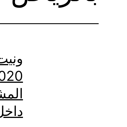
ونيت
المش
داخل