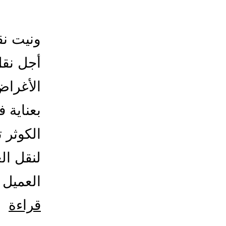
ونيت نق
أجل نقل
الأغراض
بعناية 
الكوثر 
لنقل ال
العميل 
ون
قراءة