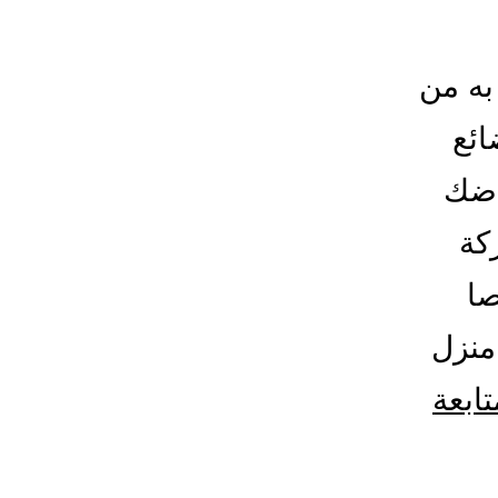
به من
ائع
اضك
كة
صا
منزل
تابعة