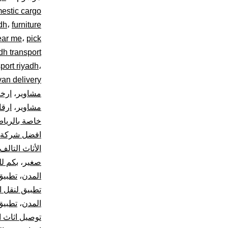
estic cargo
20
dh
،
furniture
ear me
،
pick
–
dh transport
تو
sport riyadh
،
van delivery
ال
مشاوير
،
ارخ
مشاوير
،
ارقا
نق
خاصة بالريا
افضل شركة ن
ال
الأثاث التالف
ال
صغير
،
بكم لل
المدن
،
تطبيق
دا
تطبيق لنقل 
المدن
،
تطبيق
و
توصيل اثاث ا