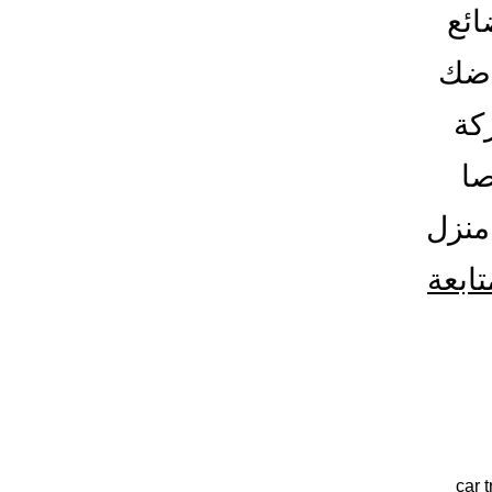
ائع
اضك
كة
صا
منزل
تابعة
car 