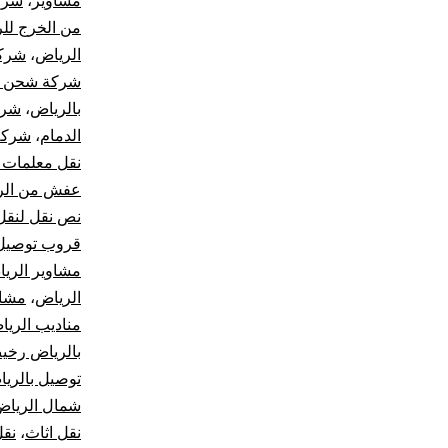
مشاوير
،
شرك
من الخرج لل
الرياض
،
شركة
شركة شحن من
بالرياض
،
شرك
الدمام
،
شركة
نقل معلمات 
عفش من الري
نص نقل لنقل
قروب توصيل 
مشاوير الري
الرياض
،
مشاو
مناديب الري
بالرياض رخ
توصيل بالري
شمال الرياض
نقل اثاث
،
نقل