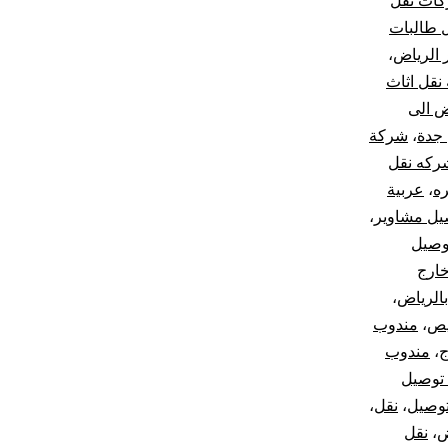
ات نقل
 طالبات
الرياض
،
نقل اثاث
 الى
جدة
،
شركة
ركه نقل
ه
،
عربية
يل مشاوير
،
وصيل
ارج
الرياض
،
يص
،
مندوب
ج
،
مندوب
توصيل
توصيل
،
نقل
،
ض
،
نقل