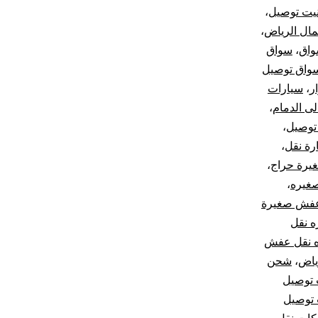
يت توصيل
،
ال الرياض
،
اق
،
سواق
واق توصيل
ر
،
سيارات
ى الدمام
،
توصيل
،
رة نقل
،
غيرة حراج
،
صغيره
،
عفش صغيرة
ه نقل
ه نقل عفش
ياض
،
شحن
توصيل
توصيل