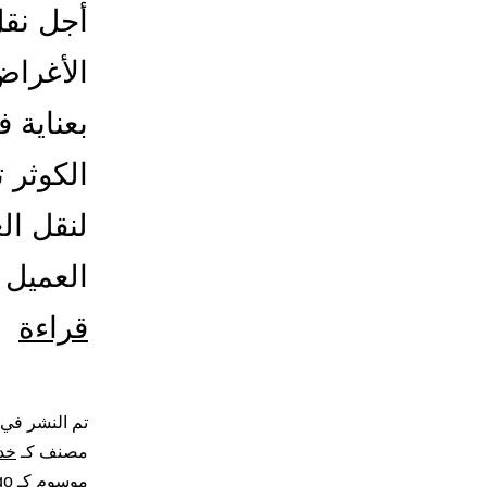
أجل نقل
الأغراض
بعناية 
الكوثر 
لنقل ال
العميل 
ون
قراءة
نق
ع
تم النشر في
مصنف كـ
خد
با
موسوم كـ
go