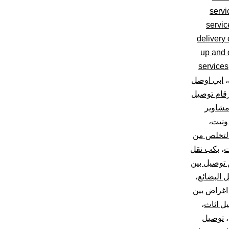
servi
servi
delivery
up and d
services
،
ابي اوصل
قام توصيل
مشاوير
ونيت
،
لتخلص من
ت
،
بكب نقل
 توصيل بين
 البضائع
،
اغراض بين
ل اثاث
،
،
توصيل