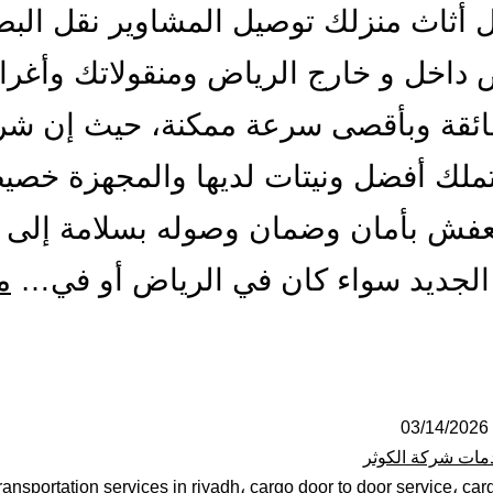
 أثاث منزلك توصيل المشاوير نقل البض
 داخل و خارج الرياض ومنقولاتك وأغر
فائقة وبأقصى سرعة ممكنة، حيث إن شر
تملك أفضل ونيتات لديها والمجهزة خصي
عفش بأمان وضمان وصوله بسلامة إلى 
الجديد سواء كان في الرياض أو في…
م
يت
ل
فش
03/14/2026
مات شركة الكوثر
لرياض|
transportation services in riyadh
،
cargo door to door service
،
car