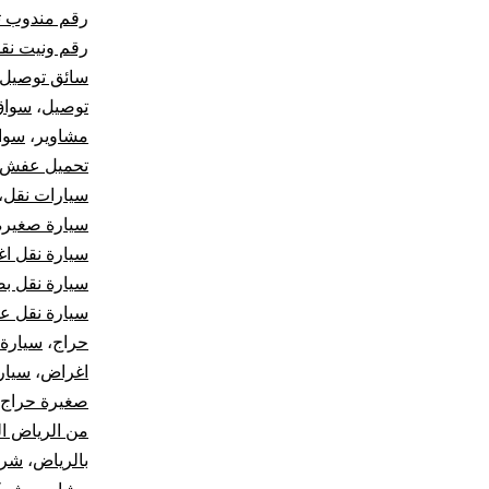
رقم مندوب ت
رقم ونيت نق
سائق توصيل
توصيل
،
سواق
مشاوير
،
سوا
تحميل عفش
سيارات نقل
،
سيارة صغيرة 
سيارة نقل ا
سيارة نقل بض
سيارة نقل 
حراج
،
سيارة
اغراض
،
سيار
صغيرة حراج
من الرياض ا
بالرياض
،
شرك