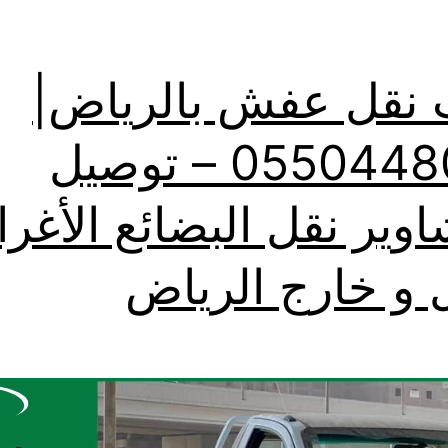
 نقل عفش بالرياض|
0550448020 – توصيل
اوير نقل البضائع الأغر
 و خارج الرياض