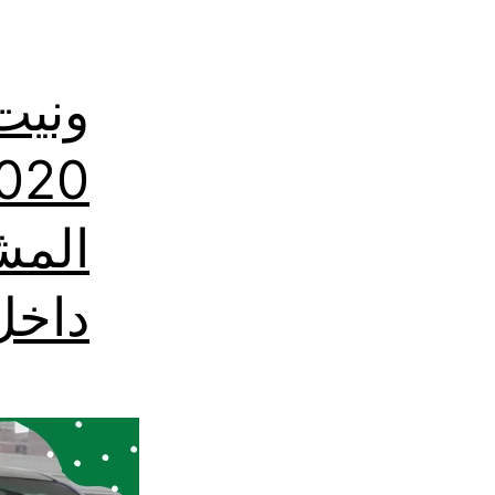
ونيت
المش
داخل