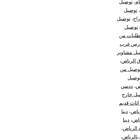
ام
،
توصيل
،
توصيل
اج
،
توصيل
توصيل
طلبات من
ارس غرب
يل مشاوير
 الرياض
،
وصيل من
توصيل
ض
،
ددسن
صيل خارج
اثاث قديم
رياض
،
دينا
ياض
،
دينا
ه الرياض
،
بالرياض
،