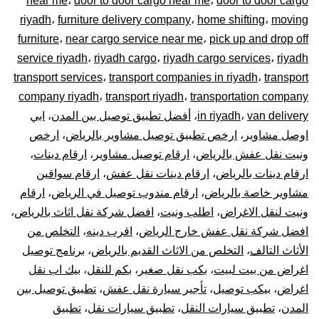
near me
،
door to door cargo near me
،
door to door cargo
–
riyadh
،
furniture delivery company
،
home shifting
،
moving
توصيل
furniture
،
near cargo service near me
،
pick up and drop off
service riyadh
،
riyadh cargo
،
riyadh cargo services
،
riyadh
المشاوير
transport services
،
transport companies in riyadh
،
transport
company riyadh
،
transport riyadh
،
transportation company
نقل
van delivery
،
in riyadh
،
أفضل تطبيق توصيل بين المدن
،
ابي
اوصل مشاوير
،
ارخص تطبيق توصيل مشاوير بالرياض
،
ارخص
البضائع
ونيت نقل عفش بالرياض
،
ارقام توصيل مشاوير
،
ارقام دينات
،
الأغراض
ارقام دينات بالرياض
،
ارقام دينات نقل عفش
،
ارقام سواقين
مشاوير خاصة بالرياض
،
ارقام مندوب توصيل في الرياض
،
ارقام
داخل
ونيت لنقل الاغراض
،
اطلب ونيت
،
افضل شركة نقل اثاث بالرياض
،
افضل شركة نقل عفش خارج الرياض
،
اقرب دينه
،
التخلص من
و
الأثاث التالف
،
التخلص من الاثاث القديم بالرياض
،
برنامج توصيل
اغراض من بيت لبيت
،
بكب نقل صغير
،
بكم للنقل
،
بيك اب نقل
خارج
اغراض
،
بيكب توصيل
،
تأجير سيارة نقل عفش
،
تطبيق توصيل بين
الرياض
المدن
،
تطبيق سيارات النقل
،
تطبيق سيارات نقل
،
تطبيق