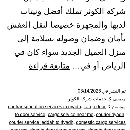
شركة الكوثر تملك أفضل ونيتات
لديها والمجهزة خصيصا لنقل العفش
بأمان وضمان وصوله بسلامة إلى
منزل العميل الجديد سواء كان في
ونيت
الرياض أو في…
متابعة قراءة
نقل
عفش
تم النشر في
03/14/2026
مصنف كـ
خدمات شركة الكوثر
بالرياض|
موسوم كـ
cargo door
،
car transportation services in riyadh
to door service
،
cargo service near me
،
courier riyadh
،
0448020
courier service jeddah to riyadh
،
domestic cargo services