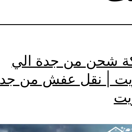
 شحن من جدة الي
يت | نقل عفش من جد
يت