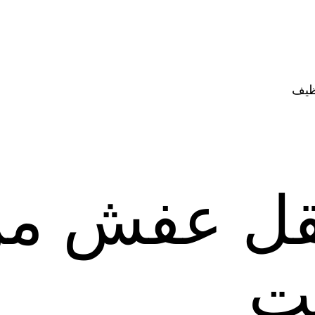
ظيف
قل عفش من
يت