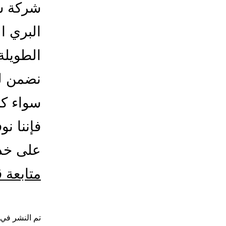
شركة ش
البري ا
الطويلة
نضمن ل
سواء ك
فإننا نو
على خدم
متابعة 
تم النشر في