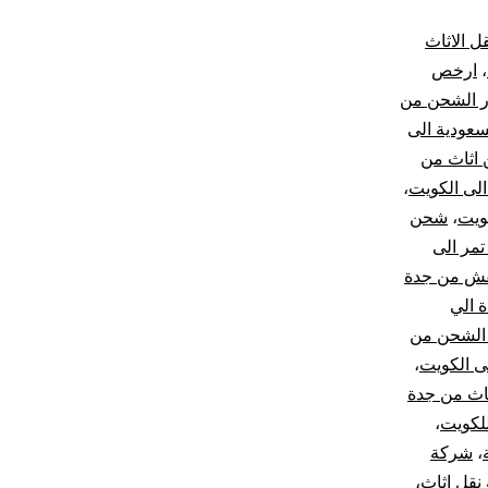
ل الاثاث
،
ارخص
ر الشحن من
سعودية الى
اثاث من
لى الكويت
،
ويت
،
شحن
مر الى
ش من جدة
 الي
الشحن من
ى الكويت
،
اث من جدة
لكويت
،
،
شركة
نقل اثاث
،