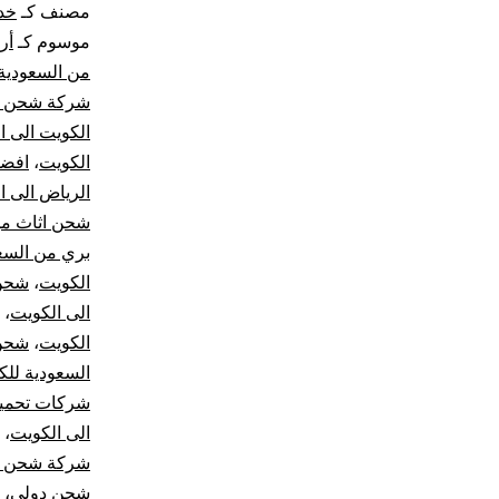
مصنف كـ
خد
موسوم كـ
أر
من السعودية 
شركة شحن من
الكويت الى ا
الكويت
،
افضل
الرياض الى ا
شحن اثاث من
بري من السع
الكويت
،
شحن 
الى الكويت
،
الكويت
،
شحن 
السعودية للك
شركات تحم
الى الكويت
،
شركة شحن 
شحن دولي
،