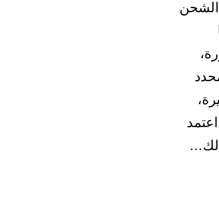
الشحن
رة،
حدد
رة،
اعتمد
الك…