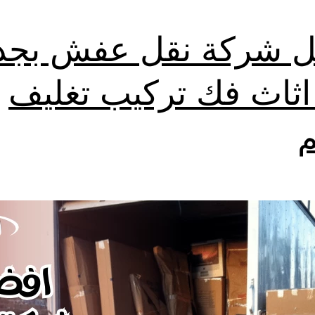
 شركة نقل عفش بجد
اثاث فك تركيب تغليف
م