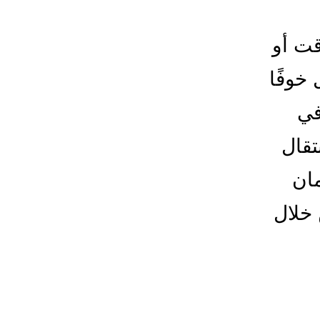
قت أو
خوفًا
في
قال
مان
خلال