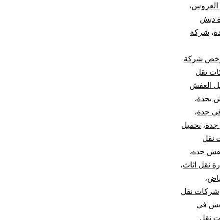
 العروس
،
 دبش
ة
،
شركة
خص شركة
ات نقل
قل العفش
ش بجدة
،
ي جدة
،
جدة
،
تحميل
 نقل
عفش جده
،
ة نقل اثاث
،
ياض
،
شركات نقل
فش في
 نقل