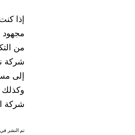
إذا كنت
مجهود إ
من التك
شركة ن
إلى مسك
وكذلك ن
شركة ا
تم النشر في