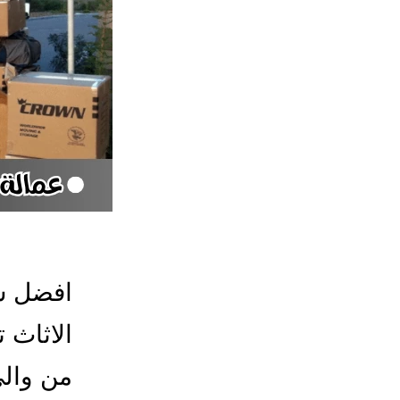
افضل ش
الاثاث 
من والى