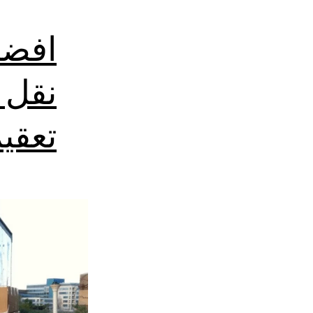
افضل
نقل 
تعقي