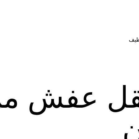
ظيف
قل عفش من
ن