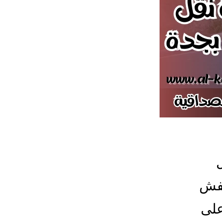
عفش
على