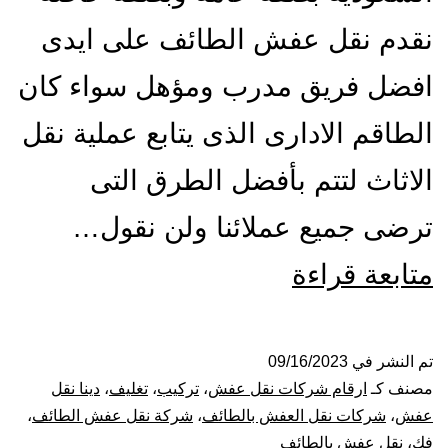
نقدم نقل عفش الطائف على ايدى
افضل فريق مدرب ومؤهل سواء كان
الطاقم الادارى الذى يتابع عملية نقل
الاثاث لتتم بأفضل الطرق التى
ترضى جميع عملائنا ولن نقول…
افضل
متابعة قراءة
شركة
نقل
تم النشر في
09/16/2023
مصنف كـ
ارقام شركات نقل عفش
،
تركيب
،
تغليف
،
دينا نقل
عفش
عفش
،
شركات نقل العفش بالطائف
،
شركة نقل عفش الطائف
،
فك
،
نقل عفش بالطائف