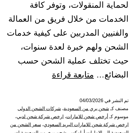
لحماية المنقولات، وتوفر كافة
الخدمات من خلال فريق من العمالة
والفنيين المدربين على كيفية خدمات
الشحن ولهم خبرة لعدة سنوات،
حيث تختلف عملية الشحن حسب
شركة
البضائع…
متابعة قراءة
شحن
من
تم النشر في
04/03/2026
مصنف كـ
شحن بري من السعودية
،
شركات الشحن الدولى
السعودية
موسوم كـ
أرخص شحن للامارات
،
ارخص شركة شحن لدبي
،
ارخص شركة شحن للامارات البريد السعودي
،
سعر الشحن من
الى
السعودية الى الامارات أرامكس
،
شحن بري من السعودية لدبي
،