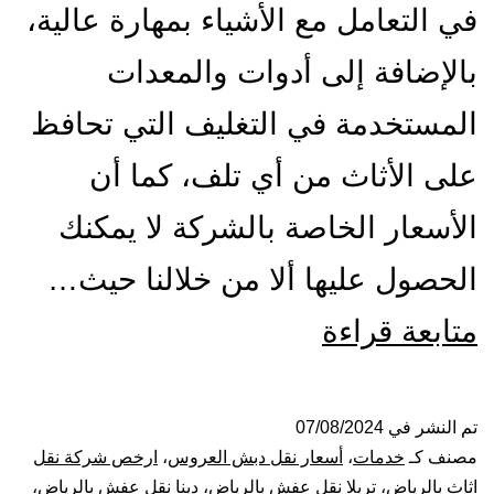
في التعامل مع الأشياء بمهارة عالية،
بالإضافة إلى أدوات والمعدات
المستخدمة في التغليف التي تحافظ
على الأثاث من أي تلف، كما أن
الأسعار الخاصة بالشركة لا يمكنك
الحصول عليها ألا من خلالنا حيث…
شركة
متابعة قراءة
نقل
عفش
تم النشر في
07/08/2024
مصنف كـ
خدمات
،
أسعار نقل دبش العروس
،
ارخص شركة نقل
بالرياض
اثاث بالرياض
،
تريلا نقل عفش بالرياض
،
دينا نقل عفش بالرياض
،