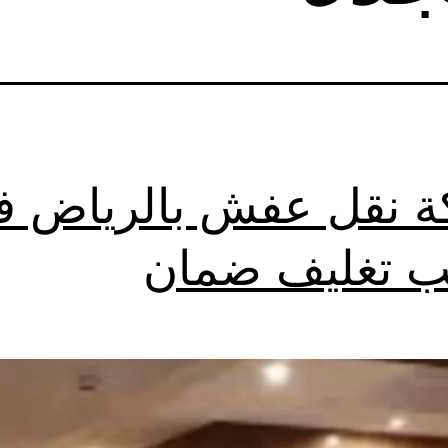
 نقل عفش بالرياض ف
ب تغليف ضمان