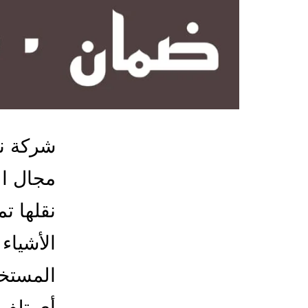
شركة ن
مجال ال
نقلها ت
الأشياء
المستخد
أي تلف،