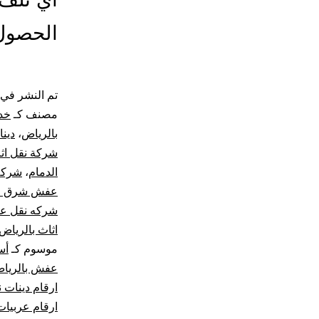
الحصول 
تم النشر في
مصنف كـ
خد
بالرياض
،
دين
شركة نقل اث
الدمام
،
شركة 
عفش شرق ا
شركه نقل ع
اثاث بالرياض
موسوم كـ
أس
عفش بالريا
ارقام دينات
ارقام عربيا