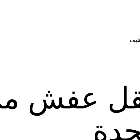
ظيف
قل عفش م
جدة