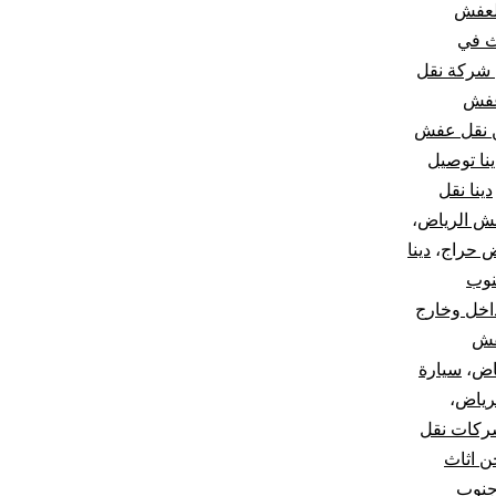
لعفش
ث في
شركة نقل
عفش
 نقل عفش
ينا توصيل
دينا نقل
فش الرياض
،
ض حراج
،
دينا
نوب
اخل وخارج
فش
اض
،
سيارة
رياض
،
كات نقل
 اثاث
جنوب