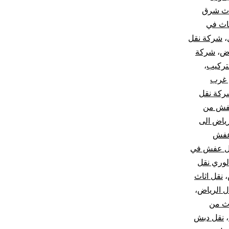
اث شرق
اث في
،
شركة نقل
اض
،
شركة
تركيب
،
 غرب
ركة نقل
فش من
ياض الى
عفش
ل عفش في
لوري نقل
،
نقل اثاث
ل الرياض
،
اث من
،
نقل دبش