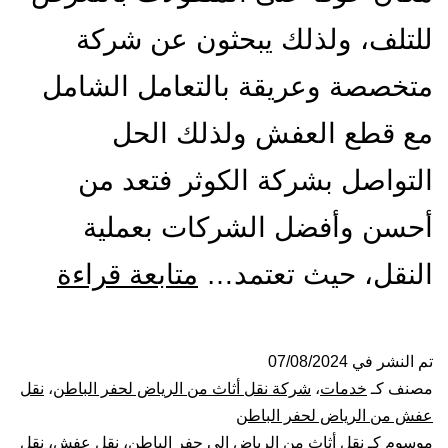
للتلف، ولذلك يبحثون عن شركة
متخصصة وعريقة بالتعامل الشامل
مع قطع العفش ولذلك الحل
التواصل بشركة الكوثر فتعد من
أحسن وأفضل الشركات بعملية
شركة
النقل، حيث تعتمد…
متابعة قراءة
نقل
عفش
تم النشر في
07/08/2024
مصنف كـ
خدمات
،
شركة نقل أثاث من الرياض لحفر الباطن
،
نقل
من
عفش من الرياض لحفر الباطن
موسوم كـ
نقل أثاث من الرياض الي حفر الباطن
،
نقل عفش
،
نقل