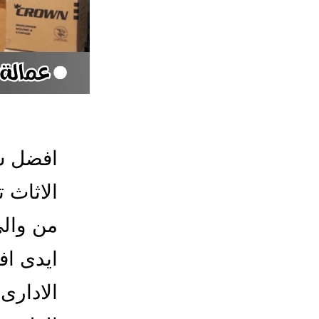
افضل ش
الاثاث 
من والى
ايدى ا
الادارى 