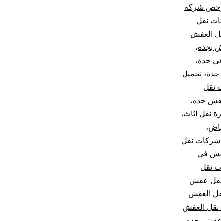
خص شركة
ات نقل
قل العفش
ش بجدة
،
ي جدة
،
جدة
،
تحميل
 نقل
عفش جده
،
ة نقل اثاث
،
ياض
،
شركات نقل
فش في
 نقل
قل عفش
قل العفش
نقل العفش
عفش بجده
،