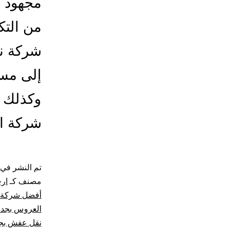
مجهود إ
من التك
شركة ن
إلى مسك
وكذلك ن
شركة ا
تم النشر في
مصنف كـ
ار
أفضل شركة 
العروس بجدة
نقل عفش بج