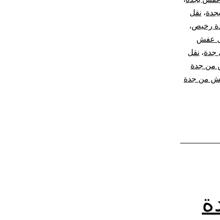
جدة
،
نقل
ة رخيص
،
ل عفش
جدة
،
نقل
من جدة
ش من جدة
ة