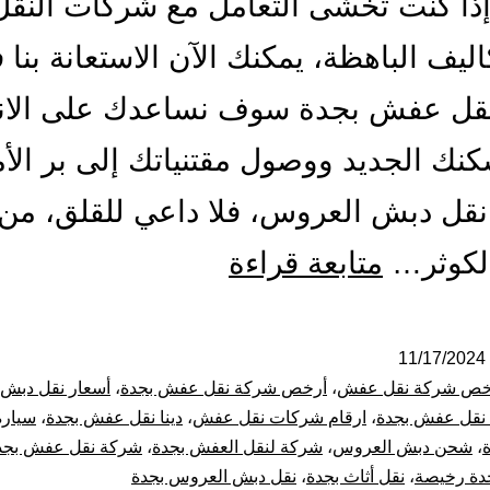
ذا كنت تخشى التعامل مع شركات النقل 
اليف الباهظة، يمكنك الآن الاستعانة بنا 
قل عفش بجدة سوف نساعدك على الانت
نك الجديد ووصول مقتنياتك إلى بر الأ
قل دبش العروس، فلا داعي للقلق، من 
شركة
لكوثر…
متابعة قراءة
نقل
عفش
11/17/2024
خص شركة نقل عفش
،
أرخص شركة نقل عفش بجدة
،
أسعار نقل دبش
بجدة
نقل عفش بجدة
،
ارقام شركات نقل عفش
،
دينا نقل عفش بجدة
،
سيارة
،
شحن دبش العروس
،
شركة لنقل العفش بجدة
،
شركة نقل عفش بجد
ارخص
دة رخيصة
،
نقل أثاث بجدة
،
نقل دبش العروس بجدة