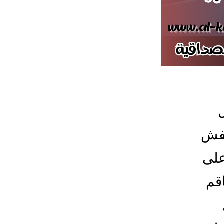
عفش
على
قم