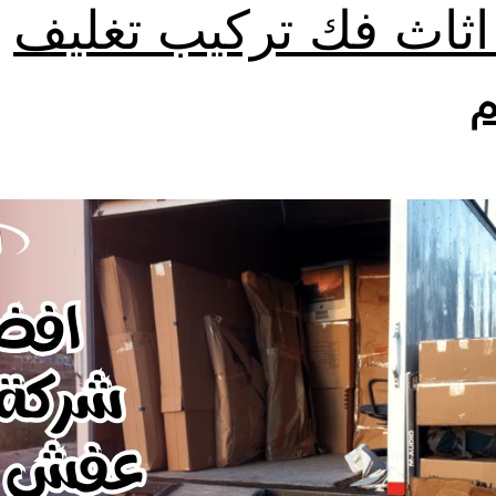
اثاث فك تركيب تغليف
م