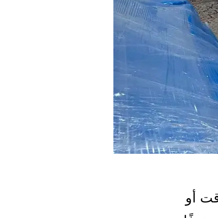
قت أو