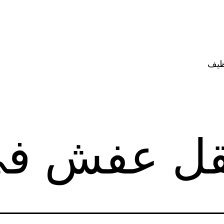
ظيف
قل عفش في