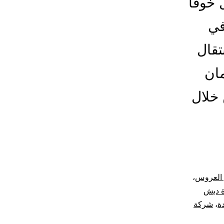
خوفًا
في
قال
مان
خلال
 العروس
،
 دبش
ة
،
شركة