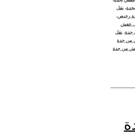
جدة
،
نقل
ة رخيص
،
ل عفش
جدة
،
نقل
من جدة
ش من جدة
ة