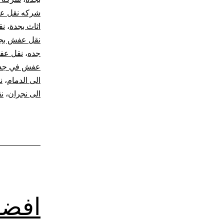
شركه نقل ع
اثاث بجدة
،
نق
نقل عفش بج
جده
،
نقل عف
عفش في جد
الى الدمام
،
ن
الى نجران
،
ن
افضل