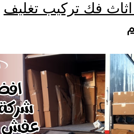
اثاث فك تركيب تغليف
م