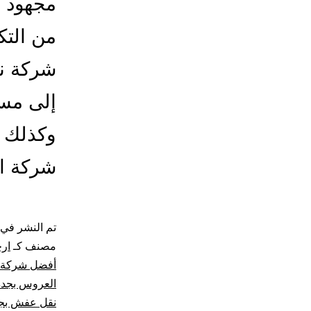
مجهود إ
من التك
شركة ن
إلى مسك
وكذلك ن
شركة ا
تم النشر في
مصنف كـ
ار
أفضل شركة 
العروس بجدة
نقل عفش بج