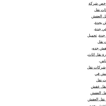
خص شركة
ات نقل
قل العفش
ش بجدة
،
ي جدة
،
جدة
،
تحميل
 نقل
عفش جده
،
ة نقل اثاث
،
ياض
،
شركات نقل
فش في
 نقل
قل عفش
قل العفش
نقل العفش
عفش بجده
،