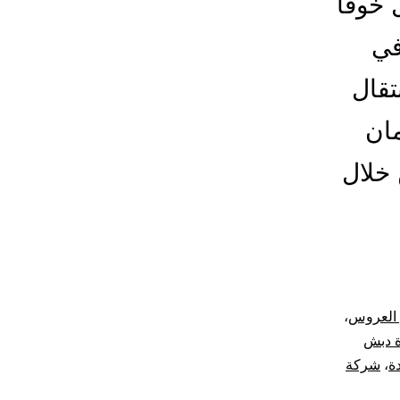
خوفًا
في
قال
مان
خلال
 العروس
،
 دبش
ة
،
شركة