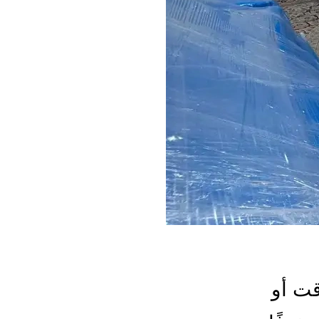
قت أو