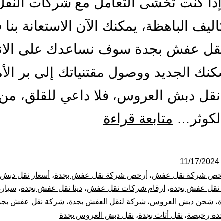
ذا كنت تخشى التعامل مع شركات النقل 
اليف الباهظة، يمكنك الآن الاستعانة بنا 
قل عفش بجدة سوف نساعدك على الانت
نك الجديد ووصول مقتنياتك إلى بر الأ
قل دبش العروس، فلا داعي للقلق، من 
شركة
لكوثر…
متابعة قراءة
نقل
عفش
11/17/2024
خص شركة نقل عفش
،
أرخص شركة نقل عفش بجدة
،
أسعار نقل دبش
بجدة
نقل عفش بجدة
،
ارقام شركات نقل عفش
،
دينا نقل عفش بجدة
،
سيارة
،
شحن دبش العروس
،
شركة لنقل العفش بجدة
،
شركة نقل عفش بجد
ارخص
دة رخيصة
،
نقل أثاث بجدة
،
نقل دبش العروس بجدة