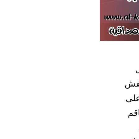
عفش
على
قم