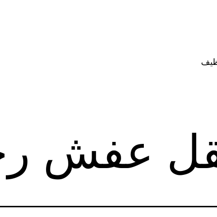
ظيف
قل عفش ر