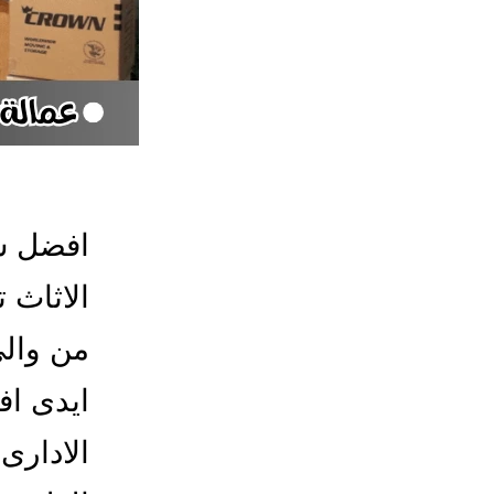
افضل ش
الاثاث 
من والى
ايدى ا
الادارى 