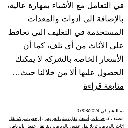
في التعامل مع الأشياء بمهارة عالية،
بالإضافة إلى أدوات والمعدات
المستخدمة في التغليف التي تحافظ
على الأثاث من أي تلف، كما أن
الأسعار الخاصة بالشركة لا يمكنك
الحصول عليها ألا من خلالنا حيث…
شركة
متابعة قراءة
نقل
عفش
تم النشر في
07/08/2024
مصنف كـ
خدمات
،
أسعار نقل دبش العروس
،
ارخص شركة نقل
بالرياض
اثاث بالرياض
،
تريلا نقل عفش بالرياض
،
دينا نقل عفش بالرياض
،