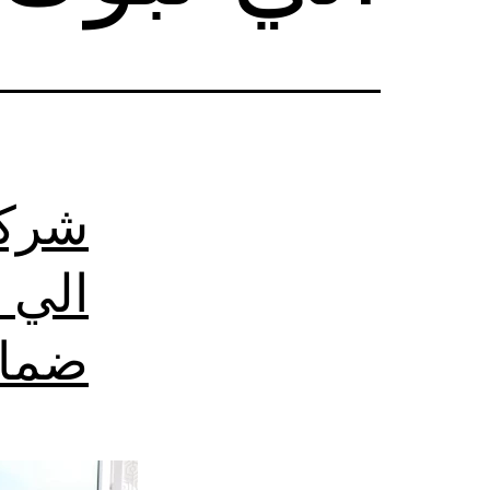
شركة
الي 
ضما