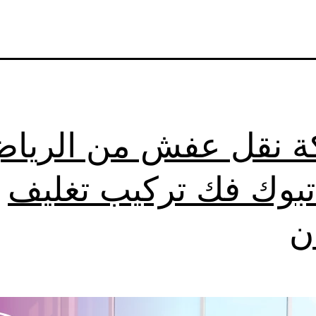
 نقل عفش من الريا
تبوك فك تركيب تغليف
ن