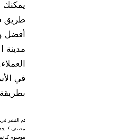
يمكنك 
طريق ش
أفضل وأ
مدينة ا
العملاء
في الأس
بطريقة 
تم النشر في
مصنف كـ
خد
موسوم كـ
نق