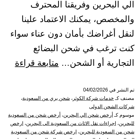
الي البحرين وفريقنا المحترف
والمخصص، يمكنك الاعتماد علينا
لنقل أغراضك بأمان دون عناء سواء
كنت ترغب في شحن البضائع
شرك
التجارية أو الشحن…
متابعة قراءة
شحن
من
تم النشر في
04/02/2026
مصنف كـ
خدمات شركة الكوثر
،
شحن بري من السعودية
،
الري
شركات الشحن الدولى
موسوم كـ
أرخص شحن الي البحرين
،
أرخص شحن من السعودية
الي
للبحرين
،
اجراءات نقل الاثاث من السعودية الى البحرين
،
ارخص
شحن من السعودية للبحرين
،
ارخص شركة شحن من السعودية
البح