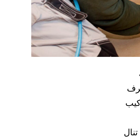
غرف
كيب
تنال