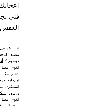
إعجابك 
فني نجا
العفش
تم النشر في
مصنف كـ
خد
موسوم كـ
أث
النوم
،
أفضل أ
خشب مكة
،
ا
نوم
،
ارخص دو
المبتكرة
،
اسع
دواليب
،
اشكا
النوم
،
افضل 
غرف النوم ف