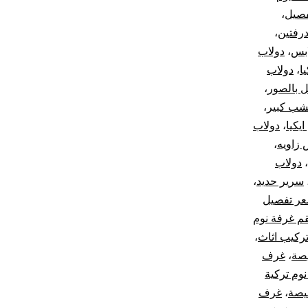
فصيل
،
درفتين
،
ابس
،
دولاب
ا
،
دولاب
 بالصور
،
شب كبير
،
يكيا
،
دولاب
 زاويه
،
،
دولاب
سرير حديد
،
ر تفصيل
م غرفة نوم
ركيب اثاث
،
صة
،
غرف
وم تركية
يصة
،
غرف