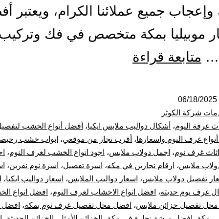
وإعجاب جميع عملائنا الكرام، ويعتبر أ
ر موبيليا بمكة متخصص في فك وتركيب
أفضل
…
متابعة قراءة
معلم
نجار
06/18/2025
مات شركة الكوثر
بمكة
اث غرفة النوم
،
أشكال دواليب ملابس ايكيا
،
أفضل أنواع الخشب لتفصي
نواع غرف النوم واسعارها
،
أقرب نجار من موقعي
،
ابواب خشب رخيص
فك
ثاث غرف نوم
،
اجمل دولاب ملابس
،
اجود انواع الخشب لغرف النوم
،
اح
لاب ملابس
،
ارقام نجارين في مكه
،
اسرة تفصيل
،
اسرة نوم نفرين
،
اس
و
ار تفصيل دولاب ملابس
،
اسعار دواليب الملابس
،
اسعار دواليب ايكيا
،
ا
تركيب
ل غرف نوم حديثه
،
افضل انواع الاخشاب لغرف النوم
،
افضل انواع ال
محل تفصيل خزائن ملابس
،
افضل محل تفصيل غرف نوم بمكة
،
افضل 
غرف
ي مكة
،
افضل ورشة نجارة في مكة
،
الخزائن الأمثل
،
الخزائن الحديثة
،
ا