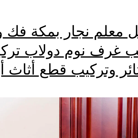
 معلم نجار بمكة فك و
ب غرف نوم دولاب ترك
ائر وتركيب قطع أثاث أي