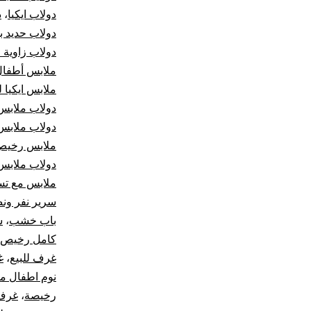
دولاب ايكيا
،
د
دولاب حديد ب
دولاب زاوية 
ملابس أطفال
ملابس ايكيا ل
دولاب ملابس
دولاب ملابس
ملابس رخيص
دولاب ملابس
ملابس مع تس
سرير نفر ون
باب خشب
،
س
كامل رخيص
غرف للبيع
،
غ
نوم اطفال م
رخيصة
،
غرف 