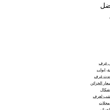
فضل
ل غرف
ة
،
ابواب
دث غرف
عار الخزائن
شكال
خشب لغرف
محلات
لخزائن