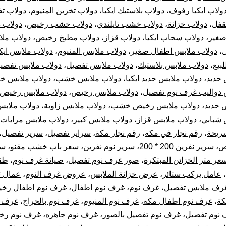
ولاب ايكيا رفوف
،
دولاب بلاستيك ايكيا
،
دولاب تخزين المنيوم
،
دولاب ت
قفل
،
دولاب خزانة
،
دولاب خشب تايلندي
،
دولاب خشب رخيص
،
دولاب 
صغير
،
دولاب سحاب ايكيا
،
دولاب قزاز
،
دولاب مطبخ رخيص
،
دولاب مل
،
دولاب ملابس اطفال صغير
،
دولاب ملابس المنيوم
،
دولاب ملابس ايكي
لبيع
،
دولاب ملابس بلاستيك
،
دولاب ملابس تفصيل
،
دولاب ملابس تفصيل
 حديد
،
دولاب ملابس حديد ايكيا
،
دولاب ملابس خشب
،
دولاب ملابس خ
 دواليب غرف نوم تفصيل
،
دولاب ملابس رخيص
،
دولاب ملابس رخيص ا
 حديد
،
دولاب ملابس رخيص خشب
،
دولاب ملابس زاوية
،
دولاب ملابس
 شبابي
،
دولاب ملابس قزاز
،
دولاب ملابس كبير
،
دولاب ملابس مرايات
ريحة
،
رقم نجار في مكه
،
رقم نجار مكة
،
سراير تفصيل
،
سرير تفصيل
،
ص
،
سرير نفرين 200 * 200
،
سرير نوم نفرين
،
سعر باب خشب مقنو
،
سع
عر متر الخزائن المبتكرة
،
صور غرف نوم تفصيل
،
صيانة غرف نوم
،
طق
،
عامل يركب ستائر
،
عرض خزانة الملابس
،
عروض غرف النوم
،
عمال ت
رف ملابس تفصيل
،
غرف نوم
،
غرف نوم اطفال
،
غرف نوم اطفال رخي
كة
،
غرف نوم اطفال مكه
،
غرف نوم المنيوم
،
غرف نوم بالحراج
،
غرف ن
نوم تفصيل
،
غرف نوم تفصيل بالصور
،
غرف نوم جاهزه
،
غرف نوم رخ