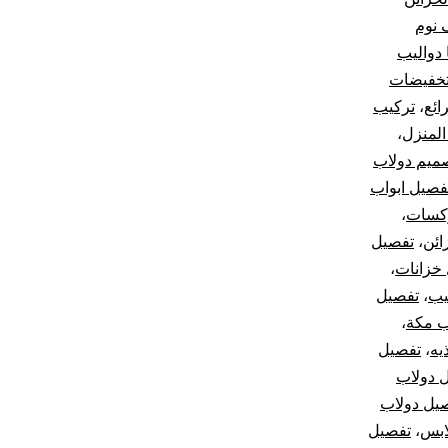
 نوم
ا دواليب
خفيضات
ائع
،
تركيب
المنزل
،
ميم دولاب
فصيل ابواب
كسات
،
ائن
،
تفصيل
خزانات
،
يب
،
تفصيل
ب مكة
،
يه
،
تفصيل
 دولاب
يل دولاب
ابس
،
تفصيل