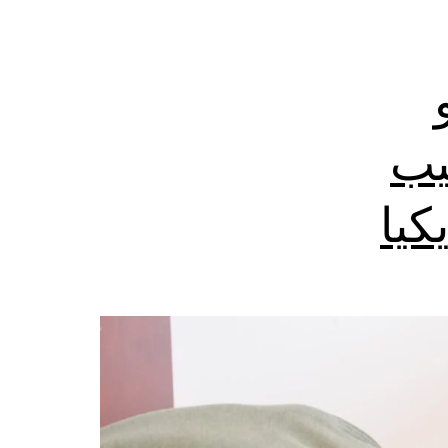
يب
كيا