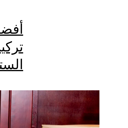
أفضل
تركي
الست