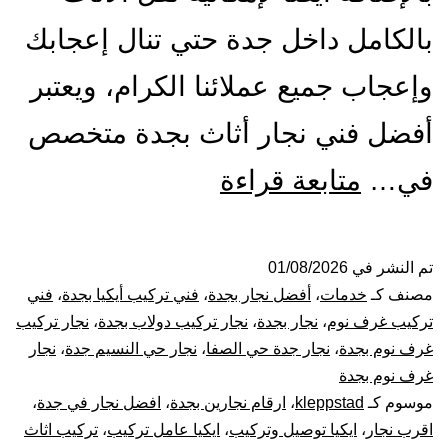
بالكامل داخل جدة حتي تنال إعجابك
وإعجاب جميع عملائنا الكرام، ويعتبر
أفضل فني نجار أثاث بجدة متخصص
أفضل
في…
متابعة قراءة
نجار
بجدة
تم النشر في
01/08/2026
مصنف كـ
خدمات
،
أفضل نجار بجدة
،
فني تركيب أيكيا بجدة
،
فني
|
تركيب غرف نوم
،
نجار بجدة
،
نجار تركيب دولاب بجدة
،
نجار تركيب
غرف نوم بجدة
،
نجار جدة حي الصفا
،
نجار حي النسيم جدة
،
نجار
0001116964-
غرف نوم بجدة
موسوم كـ
kleppstad
،
ارقام نجارين بجدة
،
افضل نجار في جدة
،
فك
اقرب نجار
،
ايكيا توصيل وتركيب
،
ايكيا عامل تركيب
،
تركيب اثاث