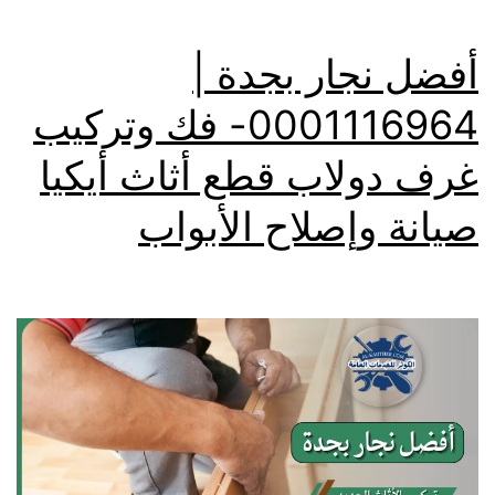
أفضل نجار بجدة |
0001116964- فك وتركيب
غرف دولاب قطع أثاث أيكيا
صيانة وإصلاح الأبواب