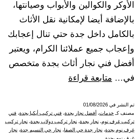
الأوكر والكوالين والأبواب وصيانتها،
بالإضافة أيضا لإمكانية نقل الأثاث
بالكامل داخل جدة حتي تنال إعجابك
وإعجاب جميع عملائنا الكرام، ويعتبر
أفضل فني نجار أثاث بجدة متخصص
أفضل
في…
متابعة قراءة
نجار
بجدة
تم النشر في
01/08/2026
مصنف كـ
خدمات
،
أفضل نجار بجدة
،
فني تركيب أيكيا بجدة
،
فني
|
تركيب غرف نوم
،
نجار بجدة
،
نجار تركيب دولاب بجدة
،
نجار تركيب
غرف نوم بجدة
،
نجار جدة حي الصفا
،
نجار حي النسيم جدة
،
نجار
0001116964-
غرف نوم بجدة