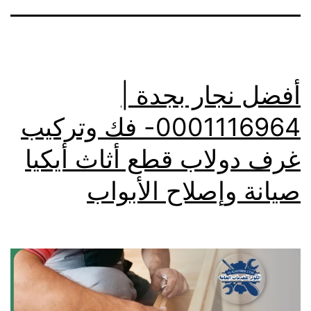
أفضل نجار بجدة |
0001116964- فك وتركيب
غرف دولاب قطع أثاث أيكيا
صيانة وإصلاح الأبواب