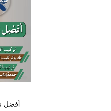
أفضل نج