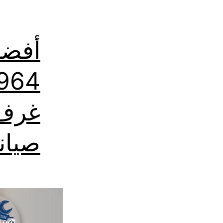
أفضل
غرف 
صيان