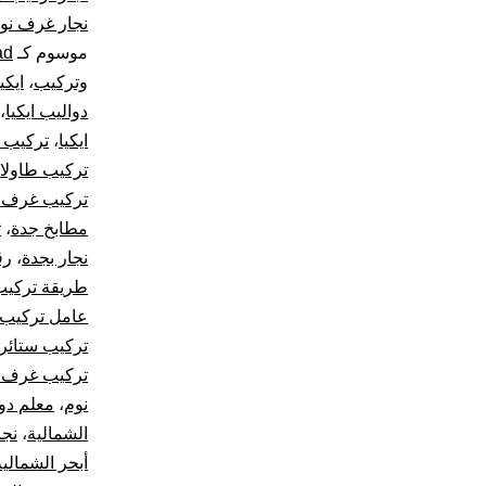
نجار غرف نوم
موسوم كـ
ad
وتركيب
،
ايكي
دواليب ايكيا
،
ايكيا
،
تركيب س
تركيب طاولات
تركيب غرف 
مطابخ جدة
،
ت
نجار بجدة
،
رق
طريقة تركيب
عامل تركيب 
تركيب ستائر
تركيب غرف 
نوم
،
معلم دو
الشمالية
،
نجا
أبحر الشمالية