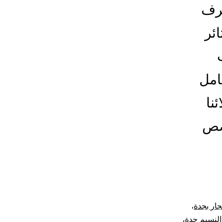
غرف
ئر
كامل
نا
خصص
جار بجدة
،
النسيم جدة
،