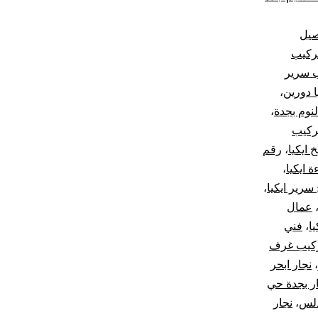
صيل
ركيب
 سرير
 دورين
،
نوم بجدة
،
ركيب
 ايكيا
،
رقم
 ايكيا
،
سرير ايكيا
،
عمال
ا
،
فني
ركيب غرف
،
نجار ابحر
ر بجدة حي
دلس
،
نجار