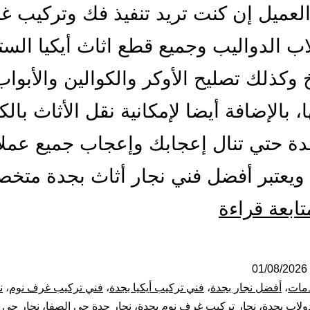
العميل إن كنت تريد تنفيذ فك وتركيب 
اب الدواليب وجميع قطع اثاث أيكيا الستا
 وكذلك تصليح الأوكر والكوالين والأبواب
، بالإضافة أيضا لإمكانية نقل الأثاث بال
ة حتي تنال إعجابك وإعجاب جميع عملائ
 ويعتبر أفضل فني نجار أثاث بجدة مت
أفضل
تابعة قراءة
نجار
بجدة
01/08/2026
مات
،
أفضل نجار بجدة
،
فني تركيب أيكيا بجدة
،
فني تركيب غرف نوم
،
ن
|
ولاب بجدة
،
نجار تركيب غرف نوم بجدة
،
نجار جدة حي الصفا
،
نجار حي 