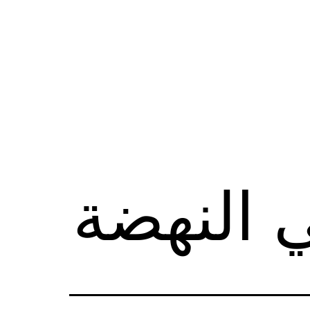
 النهضة