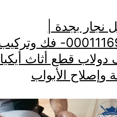
 نجار بجدة |
0001116964- فك وتركيب
دولاب قطع أثاث أيكيا
ة وإصلاح الأبواب