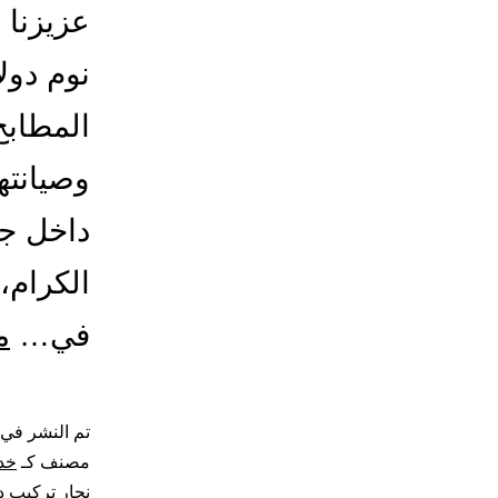
عزيزنا 
نوم دول
المطابخ
وصيانتها
داخل جد
الكرام،
في…
م
تم النشر في
مصنف كـ
خد
نجار تركيب د