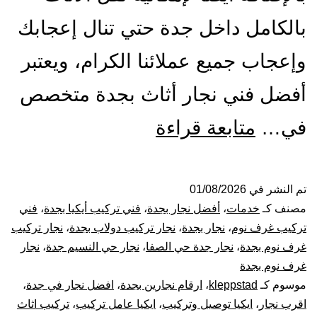
بالكامل داخل جدة حتي تنال إعجابك
وإعجاب جميع عملائنا الكرام، ويعتبر
أفضل فني نجار أثاث بجدة متخصص
أفضل
في…
متابعة قراءة
نجار
بجدة
تم النشر في
01/08/2026
مصنف كـ
خدمات
،
أفضل نجار بجدة
،
فني تركيب أيكيا بجدة
،
فني
|
تركيب غرف نوم
،
نجار بجدة
،
نجار تركيب دولاب بجدة
،
نجار تركيب
غرف نوم بجدة
،
نجار جدة حي الصفا
،
نجار حي النسيم جدة
،
نجار
0001116964-
غرف نوم بجدة
موسوم كـ
kleppstad
،
ارقام نجارين بجدة
،
افضل نجار في جدة
،
فك
اقرب نجار
،
ايكيا توصيل وتركيب
،
ايكيا عامل تركيب
،
تركيب اثاث