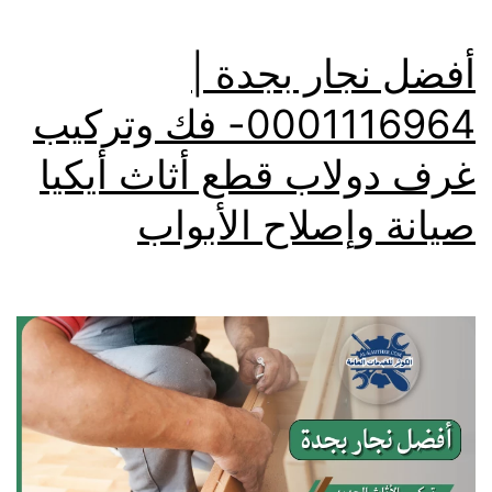
أفضل نجار بجدة |
0001116964- فك وتركيب
غرف دولاب قطع أثاث أيكيا
صيانة وإصلاح الأبواب