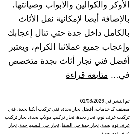
الأوكر والكوالين والأبواب وصيانتها،
بالإضافة أيضا لإمكانية نقل الأثاث
بالكامل داخل جدة حتي تنال إعجابك
وإعجاب جميع عملائنا الكرام، ويعتبر
أفضل فني نجار أثاث بجدة متخصص
أفضل
في…
متابعة قراءة
نجار
بجدة
تم النشر في
01/08/2026
مصنف كـ
خدمات
،
أفضل نجار بجدة
،
فني تركيب أيكيا بجدة
،
فني
|
تركيب غرف نوم
،
نجار بجدة
،
نجار تركيب دولاب بجدة
،
نجار تركيب
غرف نوم بجدة
،
نجار جدة حي الصفا
،
نجار حي النسيم جدة
،
نجار
0001116964-
غرف نوم بجدة