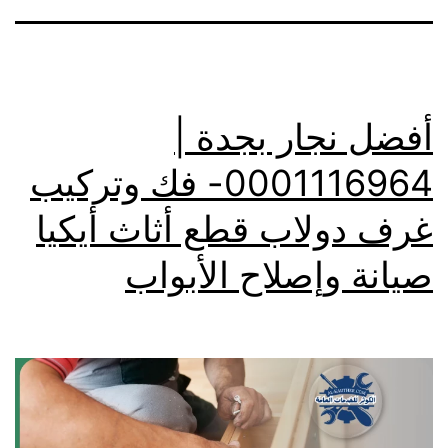
أفضل نجار بجدة |
0001116964- فك وتركيب
غرف دولاب قطع أثاث أيكيا
صيانة وإصلاح الأبواب