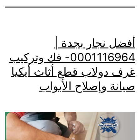
أفضل نجار بجدة |
0001116964- فك وتركيب
غرف دولاب قطع أثاث أيكيا
صيانة وإصلاح الأبواب