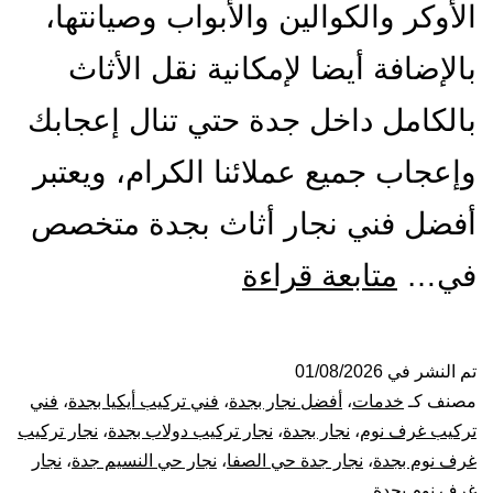
الأوكر والكوالين والأبواب وصيانتها،
بالإضافة أيضا لإمكانية نقل الأثاث
بالكامل داخل جدة حتي تنال إعجابك
وإعجاب جميع عملائنا الكرام، ويعتبر
أفضل فني نجار أثاث بجدة متخصص
أفضل
في…
متابعة قراءة
نجار
بجدة
تم النشر في
01/08/2026
مصنف كـ
خدمات
،
أفضل نجار بجدة
،
فني تركيب أيكيا بجدة
،
فني
|
تركيب غرف نوم
،
نجار بجدة
،
نجار تركيب دولاب بجدة
،
نجار تركيب
غرف نوم بجدة
،
نجار جدة حي الصفا
،
نجار حي النسيم جدة
،
نجار
0001116964-
غرف نوم بجدة