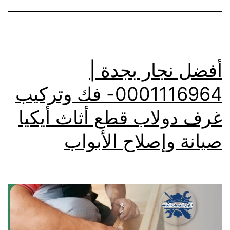
أفضل نجار بجدة |
0001116964- فك وتركيب
غرف دولاب قطع أثاث أيكيا
صيانة وإصلاح الأبواب