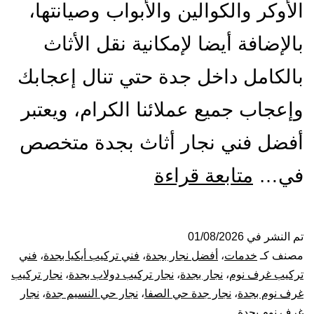
الأوكر والكوالين والأبواب وصيانتها،
بالإضافة أيضا لإمكانية نقل الأثاث
بالكامل داخل جدة حتي تنال إعجابك
وإعجاب جميع عملائنا الكرام، ويعتبر
أفضل فني نجار أثاث بجدة متخصص
أفضل
في…
متابعة قراءة
نجار
بجدة
تم النشر في
01/08/2026
مصنف كـ
خدمات
،
أفضل نجار بجدة
،
فني تركيب أيكيا بجدة
،
فني
|
تركيب غرف نوم
،
نجار بجدة
،
نجار تركيب دولاب بجدة
،
نجار تركيب
غرف نوم بجدة
،
نجار جدة حي الصفا
،
نجار حي النسيم جدة
،
نجار
0001116964-
غرف نوم بجدة