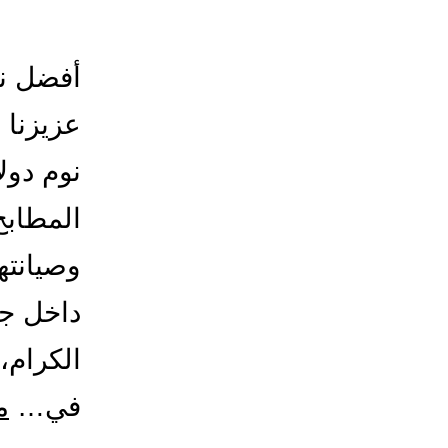
أفضل نج
عزيزنا 
نوم دول
المطابخ
وصيانتها
داخل جد
الكرام،
في…
م