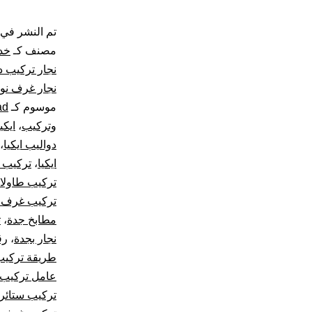
تم النشر في
مصنف كـ
خد
نجار تركيب د
نجار غرف نوم
موسوم كـ
ad
وتركيب
،
ايكي
دواليب ايكيا
،
ايكيا
،
تركيب س
تركيب طاولات
تركيب غرف 
مطابخ جدة
،
ت
نجار بجدة
،
رق
طريقة تركيب
عامل تركيب 
تركيب ستائر