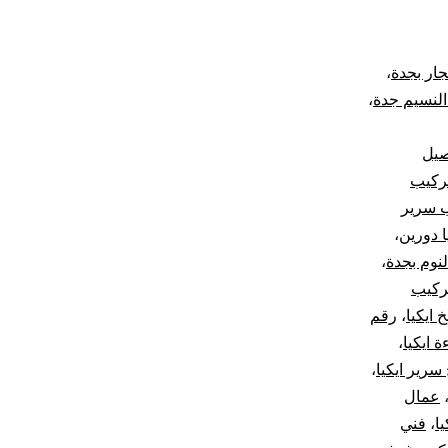
جار بجدة
،
النسيم جدة
،
صيل
ركيب
 سرير
 دورين
،
نوم بجدة
،
ركيب
 ايكيا
،
رقم
 ايكيا
،
سرير ايكيا
،
عمال
ا
،
فني