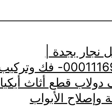
 نجار بجدة |
0001116964- فك وتركيب
دولاب قطع أثاث أيكيا
ة وإصلاح الأبواب