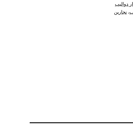
ر دواليب
ب
،
نجارين