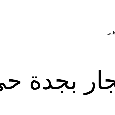
ظيف
جار بجدة ح