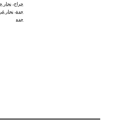
حراج
،
نجار ح
جدة
،
نجار غ
جده