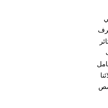
ي
غرف
ئر
كامل
نا
خصص