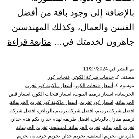
بالإضافة إلى وجود باقة من أفضل
الفنيين والعمال، وكذلك المهندسين
مق
جاهزون لخدمتك في…
متابعة قراءة
فت
كو
تم النشر في
11/27/2024
مصنف كـ
خدمات شركة الكوثر
،
فتحات كور
با
موسوم كـ
أسعار فتحات الكور
،
أسعار ماكينة كور تخريم
الخرسانة
،
اسعار ترميم البيوت
،
اسعار فتحات الكور
،
اسعار قص
قص
الخرسانة
،
اسعار كور تخريم
،
اسعار ماكينة كور تخريم الخرسانة
،
افضل شركة ترميم
،
افضل شركة ترميم بالرياض
،
افضل شركة
تخ
ترميم منازل بالرياض
،
افضل طريقه لهدم جدار
،
بكم هدم جدار
،
تك
تخريم الخرسانة
،
تخريم الخرسانة المسلحة
،
تخريم الخرسانة
بالرياض
،
تخريم السقف
،
تخريم جدار
،
تخريم خرسانة
،
تخريم