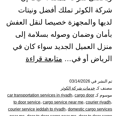
شركة الكوثر تملك أفضل ونيتات
لديها والمجهزة خصيصا لنقل العفش
بأمان وضمان وصوله بسلامة إلى
منزل العميل الجديد سواء كان في
ونيت
الرياض أو في…
متابعة قراءة
نقل
عفش
تم النشر في
03/14/2026
مصنف كـ
خدمات شركة الكوثر
بالرياض|
موسوم كـ
cargo door
،
car transportation services in riyadh
to door service
،
cargo service near me
،
courier riyadh
،
0448020
courier service jeddah to riyadh
،
domestic cargo services