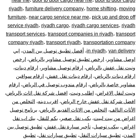
near me
،
door to door cargo near me
،
door to door cargo
–
riyadh
،
furniture delivery company
،
home shifting
،
moving
توصيل
furniture
،
near cargo service near me
،
pick up and drop off
service riyadh
،
riyadh cargo
،
riyadh cargo services
،
riyadh
المشاوير
transport services
،
transport companies in riyadh
،
transport
company riyadh
،
transport riyadh
،
transportation company
نقل
van delivery
،
in riyadh
،
أفضل تطبيق توصيل بين المدن
،
ابي
اوصل مشاوير
،
ارخص تطبيق توصيل مشاوير بالرياض
،
ارخص
البضائع
ونيت نقل عفش بالرياض
،
ارقام توصيل مشاوير
،
ارقام دينات
،
الأغراض
ارقام دينات بالرياض
،
ارقام دينات نقل عفش
،
ارقام سواقين
مشاوير خاصة بالرياض
،
ارقام مندوب توصيل في الرياض
،
ارقام
داخل
ونيت لنقل الاغراض
،
اطلب ونيت
،
افضل شركة نقل اثاث بالرياض
،
افضل شركة نقل عفش خارج الرياض
،
اقرب دينه
،
التخلص من
و
الأثاث التالف
،
التخلص من الاثاث القديم بالرياض
،
برنامج توصيل
اغراض من بيت لبيت
،
بكب نقل صغير
،
بكم للنقل
،
بيك اب نقل
خارج
اغراض
،
بيكب توصيل
،
تأجير سيارة نقل عفش
،
تطبيق توصيل بين
الرياض
المدن
،
تطبيق سيارات النقل
،
تطبيق سيارات نقل
،
تطبيق