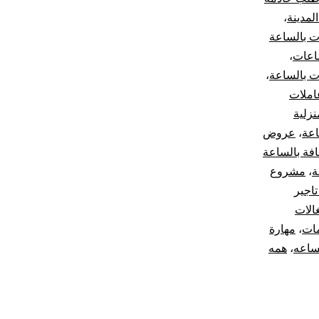
لمدينة
،
ت بالساعة
اعات
،
ت بالساعة
،
املات
نزلية
اعة
،
عروض
فة بالساعة
ة
،
مشروع
اجير
الات
مات
،
مهارة
ساعه
،
همه