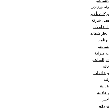
الساعة
،
قام شغالات
كات تأجير
فضل شركة
ل عاملات
ايجار شغاله
برنامج
لساعة
،
ت منزلية
،
 بالساعة
،
اله
،
خادمات
ية
نزلية
 خادمة
جير
،
رقم