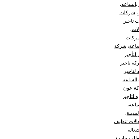
بالساعه
،
،
شركات
 تاجير
لات
،
ركات
ساعة
،
شركة
لتأجير
كة تاجير
لتاجير
الساعه
ة عون
 لتاجير
ساعة
،
مدينة
،
لات تنظيف
غاله
لب خادمة