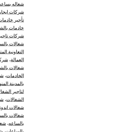
شغاله بساعه
شركات ايجار
تأجير خادمات
خادمات بالشه
شركات تاجير
شغالات بالسا
التعاونية الم
العمالة
،
شركة
شغالات بالش
الخادمات
،
شر
بالمدينة المن
لتاجير الشغا
الشغالات
،
شر
شغالات اندون
شغالات بالسا
بالساعه
،
شغا
بالساعات
،
شغ