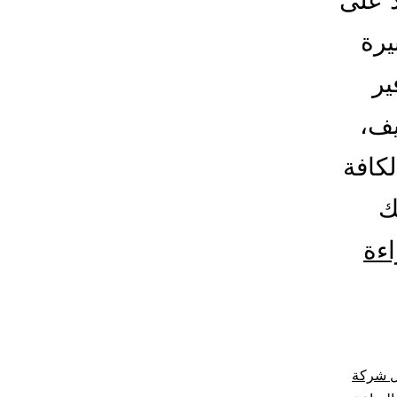
د على
يرة
ير
يف،
كافة
ك
شركة
اءة
شغالات
بالساعة
بالمدينة
 شركة