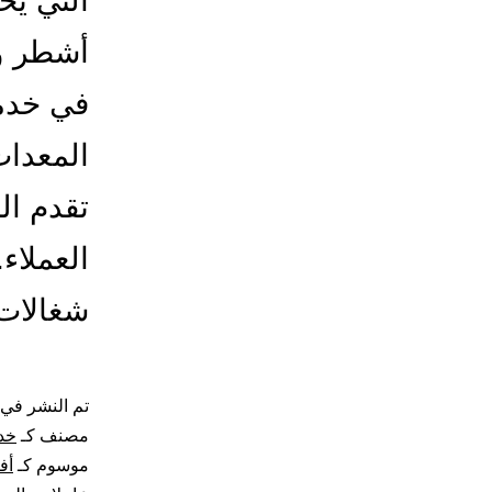
التي يح
أشطر وأ
في خدما
المعدات
تقدم ا
العملاء
شغالات 
تم النشر في
مصنف كـ
خد
موسوم كـ
أف