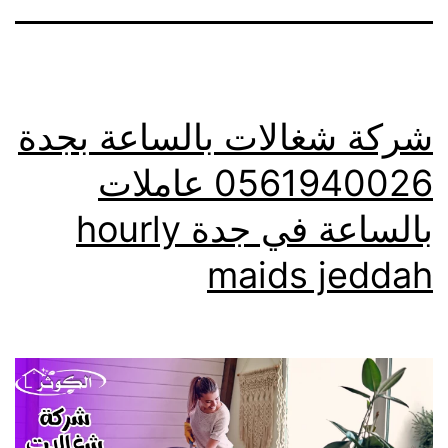
شركة شغالات بالساعة بجدة
0561940026 عاملات
بالساعة في جدة hourly
maids jeddah