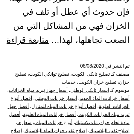
فإن حدوث أي عطل أو تلف في
الخزان فهي من المشاكل التي من
تص
الصعب تجاهلها، لهذا…
متابعة قراءة
ول
الت
تم النشر في
08/08/2020
مصنف كـ
تصليح تانكى الكويت
،
تصليح توانكي الكويت
،
تصليح
با
خزان
،
تصليح خزان الكويت
،
خدمات
موسوم كـ
أسعار تانكي الوطني
،
أسعار جهاز تبريد مياه الخزانات
،
53
أسعار خزانات الماء الحديد
،
أسعار خزانات الوطني
،
أفضل أنواع
الخزانات العلوية
،
أفضل أنواع خزانات المياه للمنازل
،
أفضل جهاز
بيع
تبريد مياه الخزانات الكويت
،
أفضل خزانات المياه العلوية
،
أفضل
خز
مادة لحام خزان ماء بلاستيك
،
أنواع خزانات المياه واسعارها
،
إصلاح ثقب البلاستيك
،
إصلاح ثقب خزان الماء البلاستيك
،
إصلاح