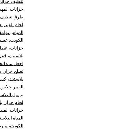
تنظيف خزانا
خزانات المه
طرق تنظيف ا
لحام الفيبر 
المياه
،
عوامة
الكويت
،
غسيل
خزانات
،
غطاء
بلاستيك
،
قفل 
اجعل ماء الخ
تصلح خزان م
بلاستيك
،
كيفي
الفيبر جلاس
،
برميل البلاس
لحام خزان بل
خزانات الفيب
المياه البلاست
الكويت
،
مبرد