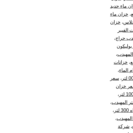
ن ماء حديد
ع
،
خزان ماء
جلاس
،
خزان
 الفيبر
دب حراج
،
بوليكون
المهيدب
،
ع
،
خزانات
م الماء
،
،
سعر
ر خزان
،
،
تر
،
،
،
شركة