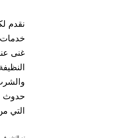
نقدم لك
خدمات ت
غنى عنه
النظيفة
والشرب 
حدوث أ
التي من
تم النشر في