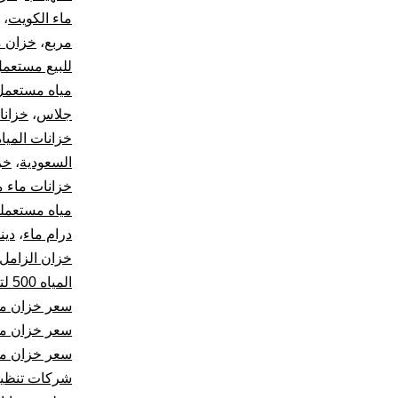
ماء الكويت
،
مربع
،
خزان م
للبيع مستعم
مياه مستعمل 
جلاس
،
خزانا
خزانات المياه
السعودية
،
خز
خزانات ماء م
مياه مستعملة
درام ماء
،
دين
خزان الزامل 1000 لت
المياه 500 لتر
سعر خزان ماء 1000 لتر ا
سعر خزان ماء 500 
سعر خزان مياه 500
شركات تنظيف