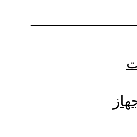
ت
 جهاز