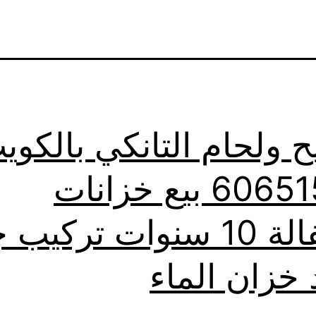
ح ولحام التانكي بالكوي
60651553 بيع خزانات
بالكفالة 10 سنوات تركيب
 خزان الماء