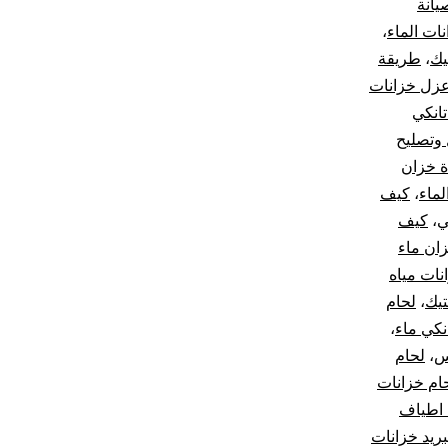
يانة
ات الماء
،
يك
،
طريقة
زل خزانات
انكي
وتصليح
ة خزان
لماء
،
كيف
ي
،
كيف
زان ماء
نات مياه
تيك
،
لحام
نكي ماء
،
س
،
لحام
ام خزانات
اطياف
بريد خزانات