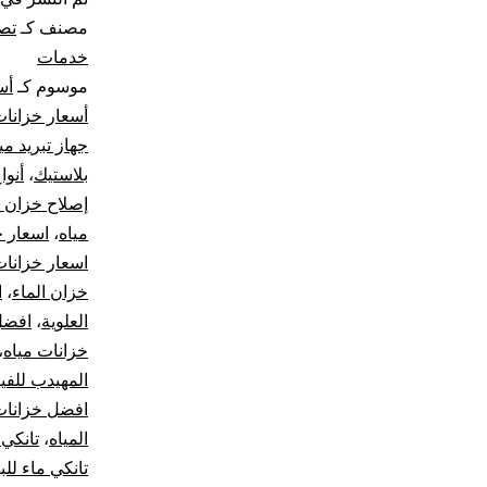
مصنف كـ
تصل
خدمات
موسوم كـ
أس
أسعار خزانا
جهاز تبريد مي
بلاستيك
،
أنوا
إصلاح خزان ا
مياه
،
اسعار خزان
اسعار خزانات
خزان الماء
،
ا
العلوية
،
افضل 
خزانات مياه
،
المهيدب للفي
افضل خزانات 
المياه
،
تانكي 
تانكي ماء للب