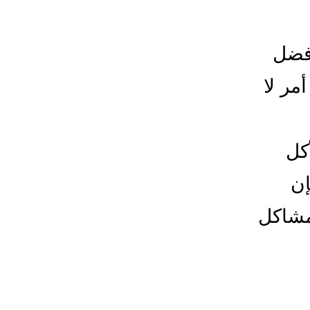
أفضل
مر لا
كل
إن
مشاكل
ليح
حام