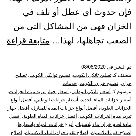
فإن حدوث أي عطل أو تلف في
الخزان فهي من المشاكل التي من
تص
الصعب تجاهلها، لهذا…
متابعة قراءة
ول
الت
تم النشر في
08/08/2020
مصنف كـ
تصليح تانكى الكويت
،
تصليح توانكي الكويت
،
تصليح
با
خزان
،
تصليح خزان الكويت
،
خدمات
موسوم كـ
أسعار تانكي الوطني
،
أسعار جهاز تبريد مياه الخزانات
،
53
أسعار خزانات الماء الحديد
،
أسعار خزانات الوطني
،
أفضل أنواع
الخزانات العلوية
،
أفضل أنواع خزانات المياه للمنازل
،
أفضل جهاز
بيع
تبريد مياه الخزانات الكويت
،
أفضل خزانات المياه العلوية
،
أفضل
خز
مادة لحام خزان ماء بلاستيك
،
أنواع خزانات المياه واسعارها
،
إصلاح ثقب البلاستيك
،
إصلاح ثقب خزان الماء البلاستيك
،
إصلاح