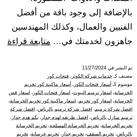
بالإضافة إلى وجود باقة من أفضل
الفنيين والعمال، وكذلك المهندسين
مق
جاهزون لخدمتك في…
متابعة قراءة
فت
كو
تم النشر في
11/27/2024
مصنف كـ
خدمات شركة الكوثر
،
فتحات كور
با
موسوم كـ
أسعار فتحات الكور
،
أسعار ماكينة كور تخريم
الخرسانة
،
اسعار ترميم البيوت
،
اسعار فتحات الكور
،
اسعار قص
قص
الخرسانة
،
اسعار كور تخريم
،
اسعار ماكينة كور تخريم الخرسانة
،
افضل شركة ترميم
،
افضل شركة ترميم بالرياض
،
افضل شركة
تخ
ترميم منازل بالرياض
،
افضل طريقه لهدم جدار
،
بكم هدم جدار
،
تك
تخريم الخرسانة
،
تخريم الخرسانة المسلحة
،
تخريم الخرسانة
بالرياض
،
تخريم السقف
،
تخريم جدار
،
تخريم خرسانة
،
تخريم