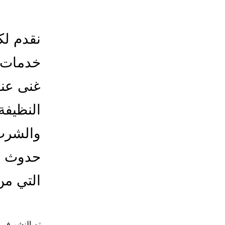
نقدم لك
خدمات ت
غنى عنه
النظيفة
والشرب 
حدوث أ
التي من
تم النشر في