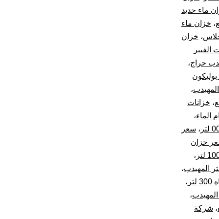
ن ماء حديد
ع
،
خزان ماء
جلاس
،
خزان
 الفيبر
دب حراج
،
بوليكون
المهيدب
،
ع
،
خزانات
م الماء
،
،
سعر
ر خزان
،
،
تر
،
،
،
شركة