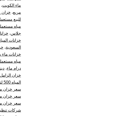
ماء الكويت
،
مربع
،
خزان م
للبيع مستعم
مياه مستعمل 
جلاس
،
خزانا
خزانات المياه
السعودية
،
خز
خزانات ماء م
مياه مستعملة
درام ماء
،
دين
خزان الزامل 1000 لت
المياه 500 لتر
سعر خزان ماء 1000 لتر ا
سعر خزان ماء 500 
سعر خزان مياه 500
شركات تنظيف