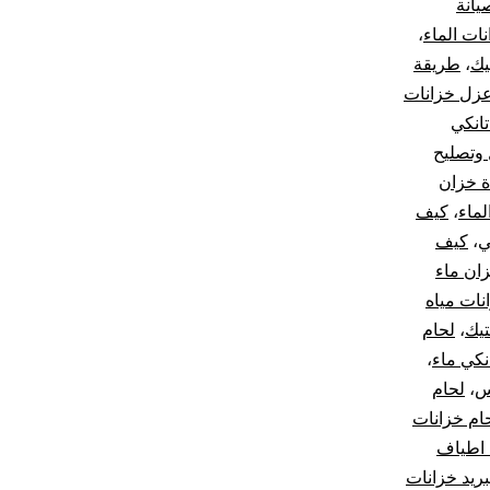
يانة
ات الماء
،
يك
،
طريقة
زل خزانات
انكي
وتصليح
ة خزان
لماء
،
كيف
ي
،
كيف
زان ماء
نات مياه
تيك
،
لحام
نكي ماء
،
س
،
لحام
ام خزانات
اطياف
بريد خزانات