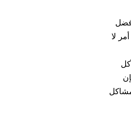
أفضل
مر لا
كل
إن
مشاكل
ليح
حام