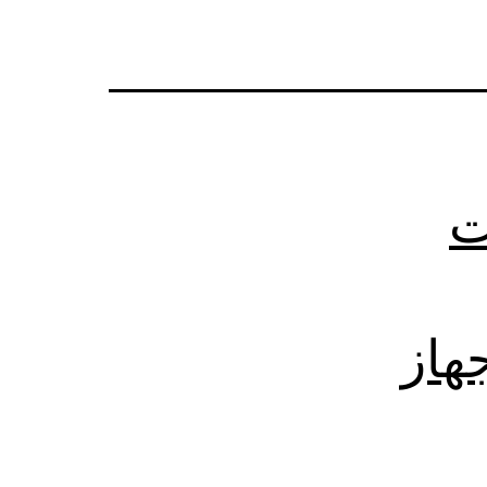
ت
 جهاز