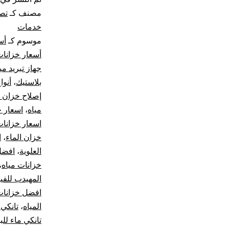
مصنف كـ
تصل
خدمات
موسوم كـ
أس
أسعار خزانا
جهاز تبريد مي
بلاستيك
،
أنوا
إصلاح خزان ا
مياه
،
اسعار خزان
اسعار خزانات
خزان الماء
،
ا
العلوية
،
افضل 
خزانات مياه
،
المهيدب للفي
افضل خزانات 
المياه
،
تانكي 
تانكي ماء للب