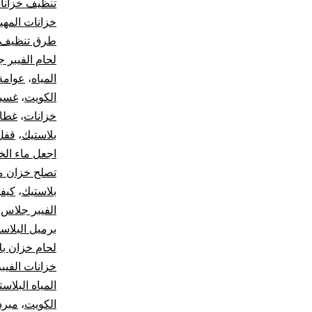
تنظيف خزانا
خزانات المه
طرق تنظيف ا
لحام الفيبر 
المياه
،
عوامة
الكويت
،
غسيل
خزانات
،
غطاء
بلاستيك
،
قفل 
اجعل ماء الخ
تصلح خزان م
بلاستيك
،
كيفي
الفيبر جلاس
،
برميل البلاس
لحام خزان بل
خزانات الفيب
المياه البلاست
الكويت
،
مبرد