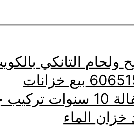
ح ولحام التانكي بالكوي
60651553 بيع خزانات
بالكفالة 10 سنوات تركيب
 خزان الماء