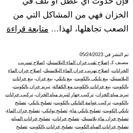
فإن حدوث أي عطل أو تلف في
الخزان فهي من المشاكل التي من
تص
الصعب تجاهلها، لهذا…
متابعة قراءة
ول
الت
تم النشر في
05/24/2023
مصنف كـ
إصلاح ثقب خزان الماء البلاستيك
،
اصلاح تسريب
با
الخزانات
،
اصلاح تهريب خزان الماء البلاستيك
،
اصلاح خزان الماء
البلاستيك
،
بيع تانكى بالكويت
،
بيع تانكي
،
بيع خزان
،
بيع خزانات
53
بالكويت
،
بيع خزانات بالكويت مع الكفالة
،
تبريد خزان بالكويت
،
تبريد مياه الخزان
،
تركيب جهاز لتبريد مياه الخزان
،
تركيب خزانات
بيع
بالكويت
،
تركيب عوامة التانكي بالكويت
،
تصليح تانكي
،
تصليح
خز
تانكي الكويت
،
تصليح تانكي ماء
،
تصليح توانكي
،
تصليح خزان الماء
،
تصليح خزان ماء بلاستيك
،
تصليح خزانات
،
تصليح خزانات المياه
،
بال
تصليح خزانات المياه الكويت
،
تصليح خزانات بالكويت
،
تصليح