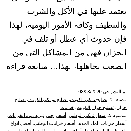
يعتمد عليها في الأكل والشرب
والتنظيف وكافة الأمور اليومية، لهذا
فإن حدوث أي عطل أو تلف في
الخزان فهي من المشاكل التي من
تص
الصعب تجاهلها، لهذا…
متابعة قراءة
ول
الت
تم النشر في
08/08/2020
مصنف كـ
تصليح تانكى الكويت
،
تصليح توانكي الكويت
،
تصليح
با
خزان
،
تصليح خزان الكويت
،
خدمات
موسوم كـ
أسعار تانكي الوطني
،
أسعار جهاز تبريد مياه الخزانات
،
53
أسعار خزانات الماء الحديد
،
أسعار خزانات الوطني
،
أفضل أنواع