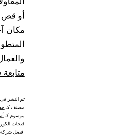
المقاول
أو قص د
مكان آخ
المتطور
والعما
متابعة 
تم النشر في
مصنف كـ
خد
موسوم كـ
أس
فتحات الكور
افضل شركة 