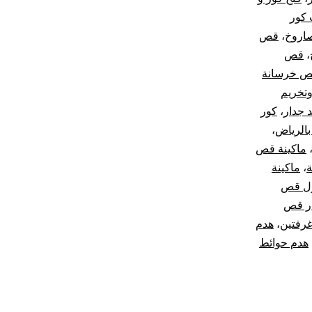
 كور
صاروخ
،
قص
،
قص
 خرسانة
تخريم
 جدار
،
كور
الرياض
،
ماكينة قص
ة
،
ماكينة
ل قص
ر قص
غرفتين
،
هدم
هدم حوائط