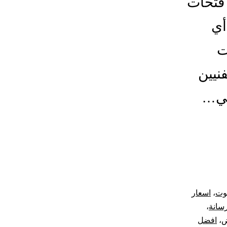
فتحات
أي
ات
نيين
في…
يوت
،
اسعار
رسانة
،
ض
،
افضل