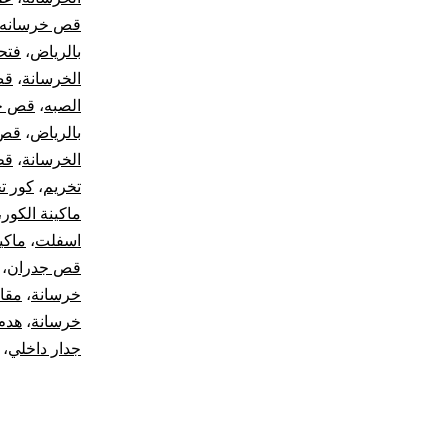
قص خرسانه
بالرياض
،
فتح
الخرسانة
،
قص
الصبه
،
قص جد
بالرياض
،
قص 
الخرسانة
،
قط
تخريم
،
كور ت
ماكينة الكور
،
اسفلت
،
ماكي
قص جدران
،
خرسانة
،
مقا
خرسانة
،
هدم
جدار داخلي
،