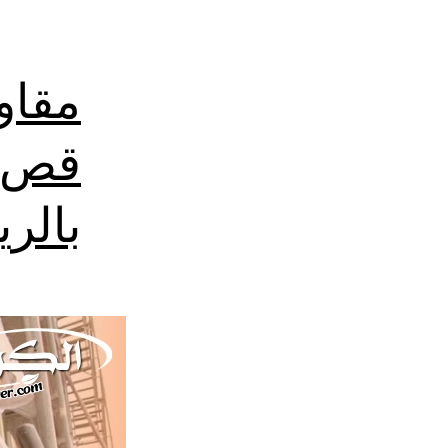
مقاو
قص ت
بالر