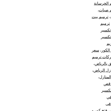
 الخرسانة
م صبات
،
،
ترميم بيت
ترميم
تكسير
تكسير
يم
الكور
،
سعر
كات ترميم
 بالرياض
،
زل الرياض
،
لمنازل
،
 قص
كسير
في
فى
،
فتح كور و