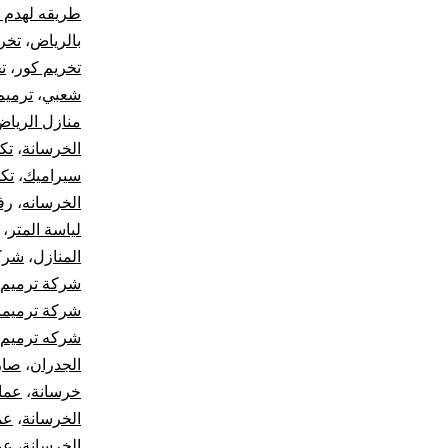
طريقه لهدم 
بالرياض
،
تخر
تخريم كور
،
ت
شعبي
،
ترميم
منازل الريا
الخرسانة
،
تك
سيراميك
،
تك
الخرسانه
،
رف
لياسة المتر
،
المنازل
،
شركا
شركة ترميم 
شركة ترميما
شركه ترميم ا
الجدران
،
صار
خرسانة
،
عما
الخرسانة
،
عم
الخرسانة
،
عم