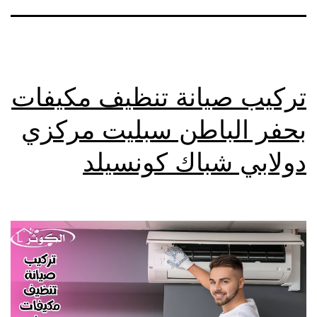
تركيب صيانة تنظيف مكيفات
بحفر الباطن سبليت مركزي
دولابي شباك كونسيلد