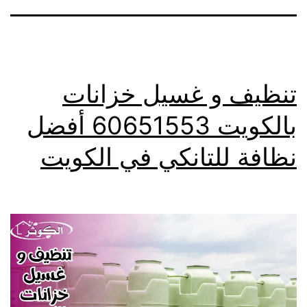
تنظيف و غسيل خزانات
بالكويت 60651553 أفضل
نظافة للتانكي في الكويت